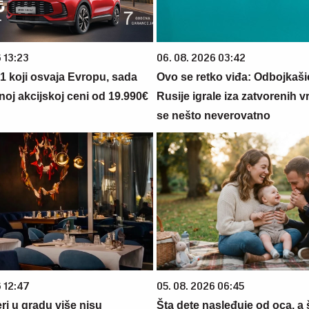
 13:23
06. 08. 2026 03:42
 1 koji osvaja Evropu, sada
Ovo se retko viđa: Odbojkašic
noj akcijskoj ceni od 19.990€
Rusije igrale iza zatvorenih vr
se nešto neverovatno
6 12:47
05. 08. 2026 06:45
ri u gradu više nisu
Šta dete nasleđuje od oca, a 