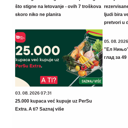
što stigne na letovanje - ovih 7 troškova
rezervisane
skoro niko ne planira
ljudi bira 
pretvori u 
05. 08. 2026
"Ел Нињо"
глад за 4
03. 08. 2026 07:31
25.000 kupaca već kupuje uz PerSu
Extra. A ti? Saznaj više