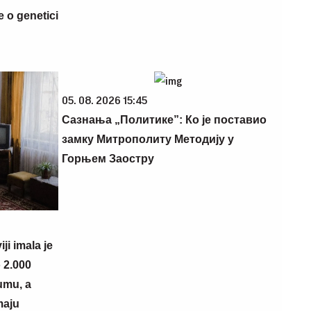
 o genetici
05. 08. 2026 15:45
Сазнања „Политике”: Ко је поставио
замку Митрополиту Методију у
Горњем Заостру
i imala je
 2.000
umu, a
maju