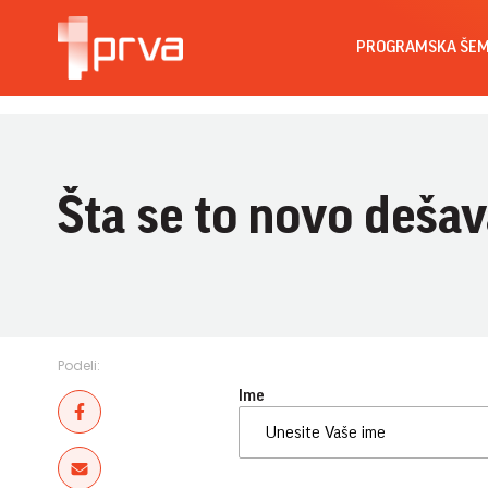
PROGRAMSKA ŠE
Šta se to novo dešav
Podeli:
Ime