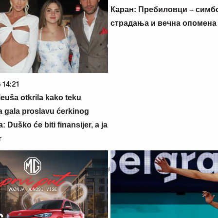
Каран: Пребиловци – симб
страдања и вечна опомена
 14:21
euša otkrila kako teku
a gala proslavu ćerkinog
: Duško će biti finansijer, a ja
r