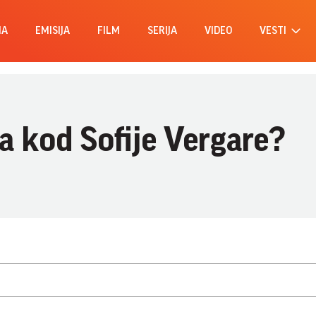
MA
EMISIJA
FILM
SERIJA
VIDEO
VESTI
a kod Sofije Vergare?