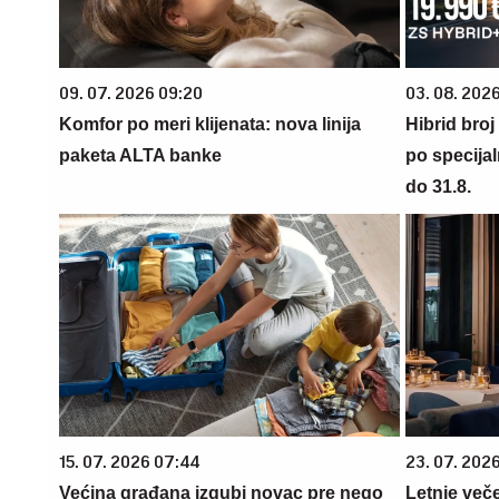
09. 07. 2026 09:20
03. 08. 2026
Komfor po meri klijenata: nova linija
Hibrid broj
paketa ALTA banke
po specijal
do 31.8.
15. 07. 2026 07:44
23. 07. 202
Većina građana izgubi novac pre nego
Letnje veče