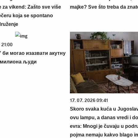
 za vikend: Zašto sve više
majke? Sve što treba da znate
večeru koja se spontano
druženje
 21:00
 би могао изазвати акутну
9 милиона људи
17. 07. 2026 09:41
Skoro svaka kuća u Jugoslavij
ovu lampu, a danas vredi i do
evra: Mnogi je čuvaju u podr
pojma nemaju kakvo blago i