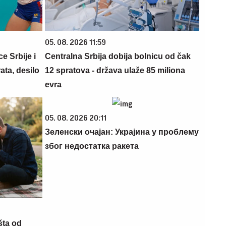
05. 08. 2026 11:59
e Srbije i
Centralna Srbija dobija bolnicu od čak
ata, desilo
12 spratova - država ulaže 85 miliona
evra
05. 08. 2026 20:11
Зеленски очајан: Украјина у проблему
због недостатка ракета
šta od