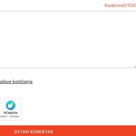
Karaktera:
0
/
150
uslove korišćenja
OSTAVI KOMENTAR