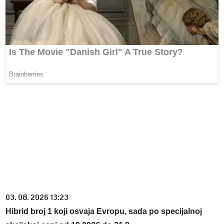
03. 08. 2026 13:23
Hibrid broj 1 koji osvaja Evropu, sada po specijalnoj