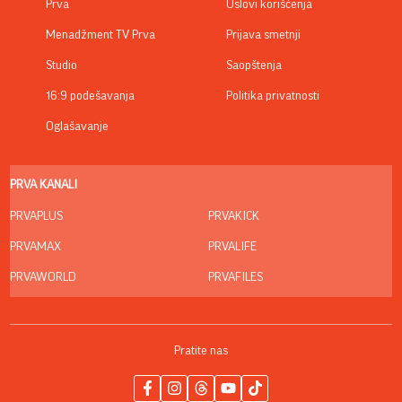
Prva
Uslovi korišćenja
Menadžment TV Prva
Prijava smetnji
Studio
Saopštenja
16:9 podešavanja
Politika privatnosti
Oglašavanje
PRVA KANALI
PRVAPLUS
PRVAKICK
PRVAMAX
PRVALIFE
PRVAWORLD
PRVAFILES
Pratite nas