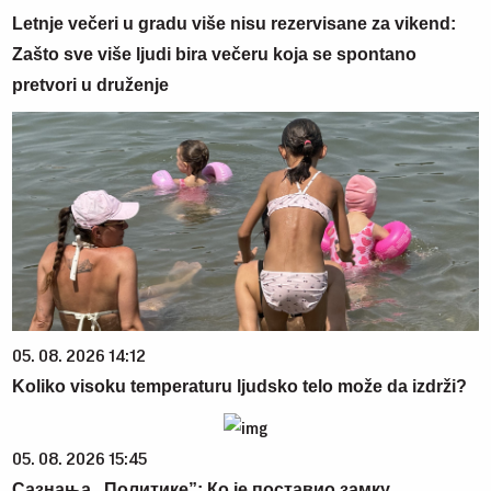
Letnje večeri u gradu više nisu rezervisane za vikend:
Zašto sve više ljudi bira večeru koja se spontano
pretvori u druženje
05. 08. 2026 14:12
Koliko visoku temperaturu ljudsko telo može da izdrži?
05. 08. 2026 15:45
Сазнања „Политике”: Ко је поставио замку