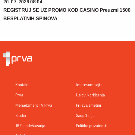
20. 07. 2026 08:04
REGISTRUJ SE UZ PROMO KOD CASINO Preuzmi 1500
BESPLATNIH SPINOVA
Kontakt
Impresum sajta
Prva
Uslovi korišćenja
Menadžment TV Prva
Prijava smetnji
Studio
Saopštenja
16:9 podešavanja
Politika privatnosti