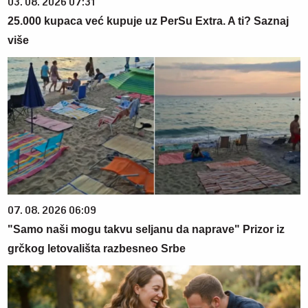
03. 08. 2026 07:31
25.000 kupaca već kupuje uz PerSu Extra. A ti? Saznaj
više
07. 08. 2026 06:09
"Samo naši mogu takvu seljanu da naprave" Prizor iz
grčkog letovališta razbesneo Srbe