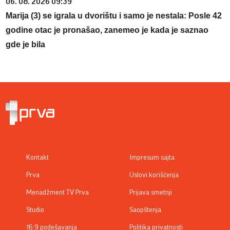
06. 08. 2026 09:39
Marija (3) se igrala u dvorištu i samo je nestala: Posle 42
godine otac je pronašao, zanemeo je kada je saznao
gde je bila
Kontakt
Impresum sajta
Prva
Uslovi korišćenja
Menadžment TV Prva
Prijava smetnji
Studio
Saopštenja
16:9 podešavanja
Politika privatnosti