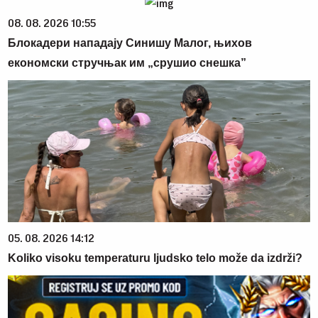
08. 08. 2026 10:55
Блокадери нападају Синишу Малог, њихов
економски стручњак им „срушио снешка”
05. 08. 2026 14:12
Koliko visoku temperaturu ljudsko telo može da izdrži?