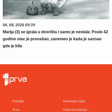
06. 08. 2026 09:39
Marija (3) se igrala u dvorištu i samo je nestala: Posle 42
godine otac je pronašao, zanemeo je kada je saznao
gde je bila
Kontakt
Impresum sajta
Prva
Uslovi korišćenja