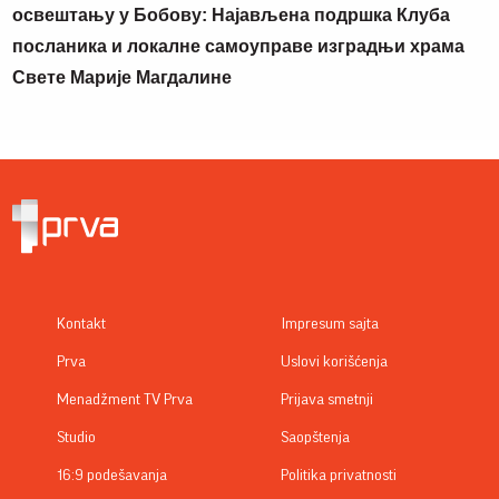
освештању у Бобову: Најављена подршка Клуба
посланика и локалне самоуправе изградњи храма
Свете Марије Магдалине
Kontakt
Impresum sajta
Prva
Uslovi korišćenja
Menadžment TV Prva
Prijava smetnji
Studio
Saopštenja
16:9 podešavanja
Politika privatnosti