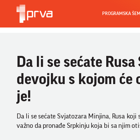
PROGRAMSKA ŠE
Da li se sećate Rusa 
devojku s kojom će o
je!
Da li se sećate Svjatozara Minjina, Rusa koji 
važno da pronađe Srpkinju koja bi sa njim otišl