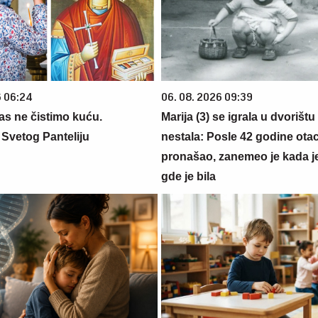
6 06:24
06. 08. 2026 09:39
s ne čistimo kuću.
Marija (3) se igrala u dvorištu
Svetog Panteliju
nestala: Posle 42 godine otac
pronašao, zanemeo je kada j
gde je bila