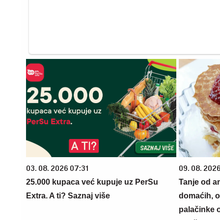
03. 08. 2026 07:31
09. 08. 202
25.000 kupaca već kupuje uz PerSu
Tanje od am
Extra. A ti? Saznaj više
domaćih, o
palačinke o