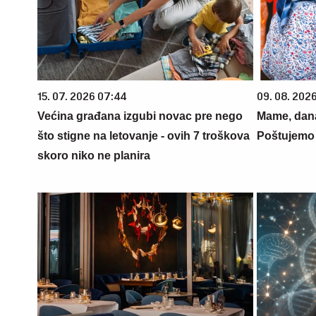
15. 07. 2026 07:44
09. 08. 202
Većina građana izgubi novac pre nego
Mame, dana
što stigne na letovanje - ovih 7 troškova
Poštujemo 
skoro niko ne planira