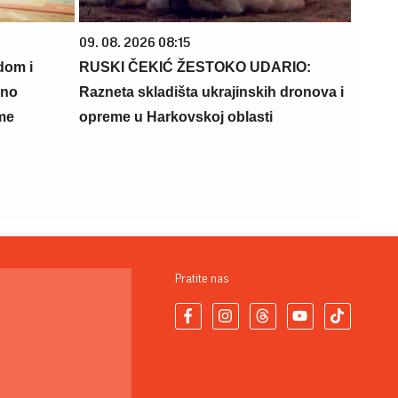
09. 08. 2026 08:15
dom i
RUSKI ČEKIĆ ŽESTOKO UDARIO:
sno
Razneta skladišta ukrajinskih dronova i
ame
opreme u Harkovskoj oblasti
Pratite nas