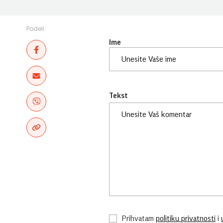
Podeli:
Ime
Tekst
Prihvatam
politiku privatnosti
i