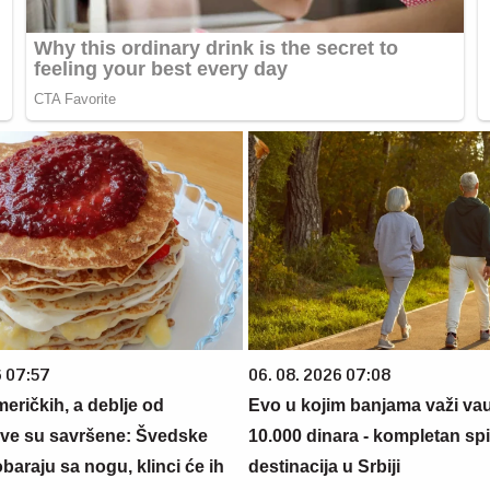
6 07:57
06. 08. 2026 07:08
eričkih, a deblje od
Evo u kojim banjama važi va
ve su savršene: Švedske
10.000 dinara - kompletan sp
baraju sa nogu, klinci će ih
destinacija u Srbiji