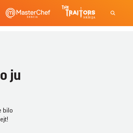
o ju
e bilo
ejt!