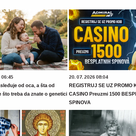
6 06:45
20. 07. 2026 08:04
sleđuje od oca, a šta od
REGISTRUJ SE UZ PROMO 
što treba da znate o genetici
CASINO Preuzmi 1500 BES
SPINOVA