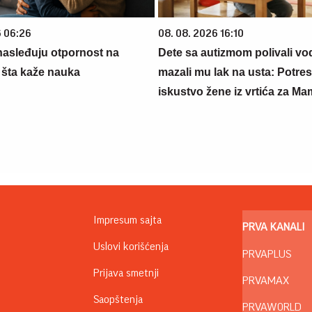
6 06:26
08. 08. 2026 16:10
 nasleđuju otpornost na
Dete sa autizmom polivali vo
 šta kaže nauka
mazali mu lak na usta: Potre
iskustvo žene iz vrtića za M
Impresum sajta
PRVA KANALI
Uslovi korišćenja
PRVAPLUS
Prijava smetnji
PRVAMAX
Saopštenja
PRVAWORLD