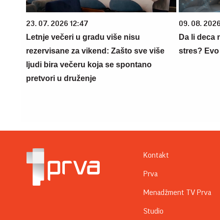
23. 07. 2026 12:47
09. 08. 202
Letnje večeri u gradu više nisu
Da li deca
rezervisane za vikend: Zašto sve više
stres? Evo
ljudi bira večeru koja se spontano
pretvori u druženje
Kontakt
Prva
Menadžment TV Prva
Studio