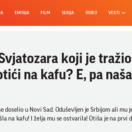
MA
EMISIJA
FILM
SERIJA
VIDEO
VESTI
Svjatozara koji je tražio
tići na kafu? E, pa naša
se doselio u Novi Sad. Oduševljen je Srbijom ali mu j
a na kafu! I želja mu se ostvarila! Otiša je na prvi d