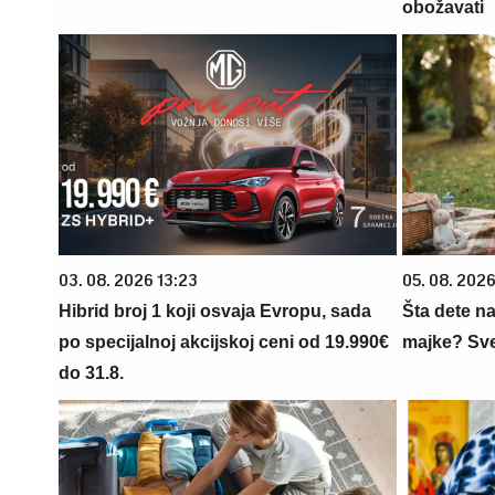
obožavati
03. 08. 2026 13:23
05. 08. 202
Hibrid broj 1 koji osvaja Evropu, sada
Šta dete na
po specijalnoj akcijskoj ceni od 19.990€
majke? Sve 
do 31.8.