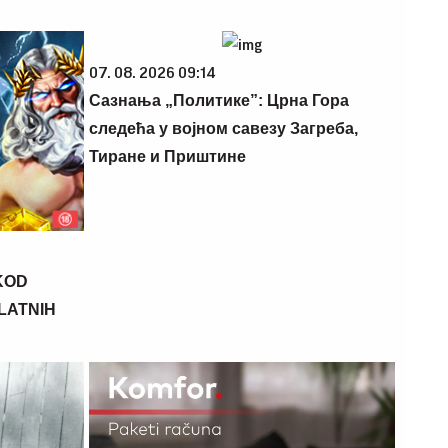
07. 08. 2026 09:14
Сазнања „Политике”: Црна Гора
следећа у војном савезу Загреба,
Тиране и Приштине
KOD
PLATNIH