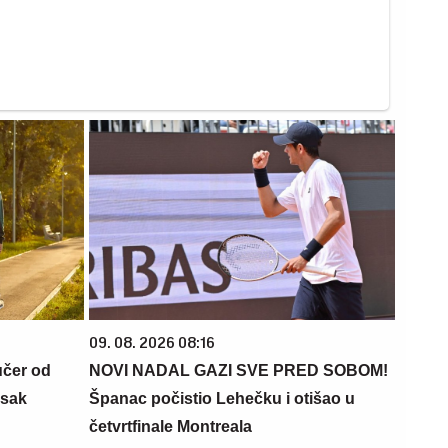
09. 08. 2026 08:16
učer od
NOVI NADAL GAZI SVE PRED SOBOM!
isak
Španac počistio Lehečku i otišao u
četvrtfinale Montreala