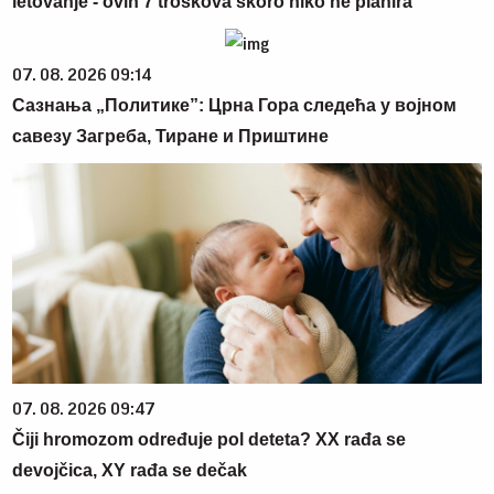
letovanje - ovih 7 troškova skoro niko ne planira
07. 08. 2026 09:14
Сазнања „Политике”: Црна Гора следећа у војном
савезу Загреба, Тиране и Приштине
07. 08. 2026 09:47
Čiji hromozom određuje pol deteta? XX rađa se
devojčica, XY rađa se dečak