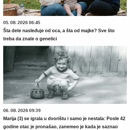
05. 08. 2026 06:45
Šta dete nasleđuje od oca, a šta od majke? Sve što
treba da znate o genetici
06. 08. 2026 09:39
Marija (3) se igrala u dvorištu i samo je nestala: Posle 42
godine otac je pronašao, zanemeo je kada je saznao