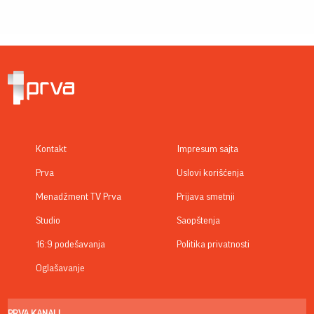
Kontakt
Impresum sajta
Prva
Uslovi korišćenja
Menadžment TV Prva
Prijava smetnji
Studio
Saopštenja
16:9 podešavanja
Politika privatnosti
Oglašavanje
PRVA KANALI