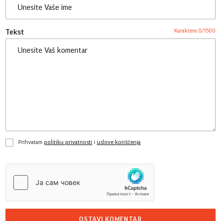
Karaktera:
0
/
1500
Tekst
Prihvatam
politiku privatnosti
i
uslove korišćenja
OSTAVI KOMENTAR