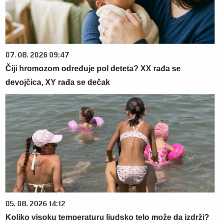
07. 08. 2026 09:47
Čiji hromozom određuje pol deteta? XX rađa se
devojčica, XY rađa se dečak
05. 08. 2026 14:12
Koliko visoku temperaturu ljudsko telo može da izdrži?