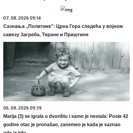
07. 08. 2026 09:14
Сазнања „Политике”: Црна Гора следећа у војном
савезу Загреба, Тиране и Приштине
06. 08. 2026 09:39
Marija (3) se igrala u dvorištu i samo je nestala: Posle 42
godine otac je pronašao, zanemeo je kada je saznao
gde je bila