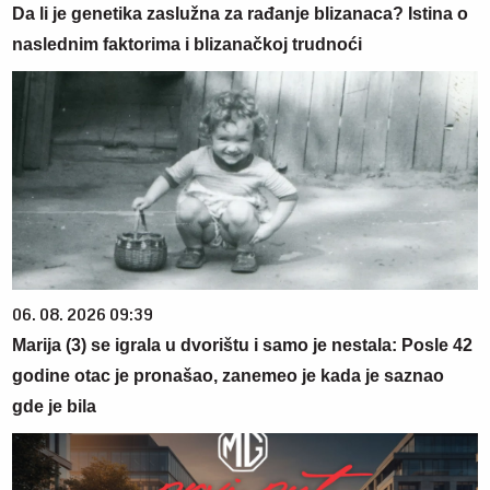
Da li je genetika zaslužna za rađanje blizanaca? Istina o
naslednim faktorima i blizanačkoj trudnoći
06. 08. 2026 09:39
Marija (3) se igrala u dvorištu i samo je nestala: Posle 42
godine otac je pronašao, zanemeo je kada je saznao
gde je bila