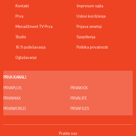
Kontakt
Impresum sajta
Prva
Uslovi korišćenja
Menadžment TV Prva
Prijava smetnji
Studio
Saopštenja
16:9 podešavanja
Politika privatnosti
Oglašavanje
PRVA KANALI
PRVAPLUS
PRVAKICK
PRVAMAX
PRVALIFE
PRVAWORLD
PRVAFILES
Pratite nas