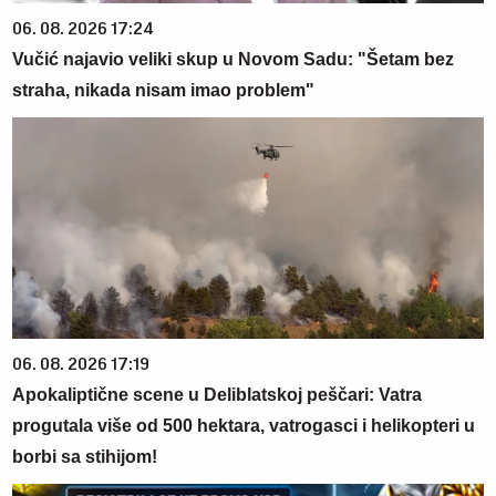
06. 08. 2026 17:24
Vučić najavio veliki skup u Novom Sadu: "Šetam bez
straha, nikada nisam imao problem"
06. 08. 2026 17:19
Apokaliptične scene u Deliblatskoj peščari: Vatra
progutala više od 500 hektara, vatrogasci i helikopteri u
borbi sa stihijom!