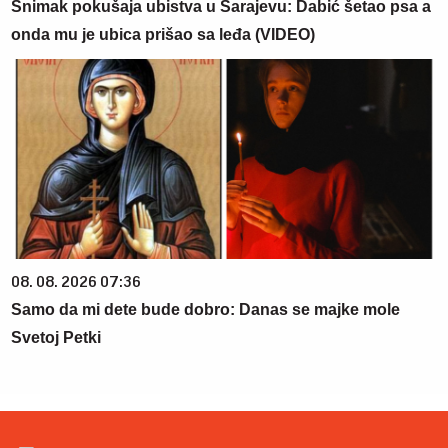
Snimak pokušaja ubistva u Sarajevu: Dabić šetao psa a
onda mu je ubica prišao sa leđa (VIDEO)
08. 08. 2026 07:36
Samo da mi dete bude dobro: Danas se majke mole
Svetoj Petki