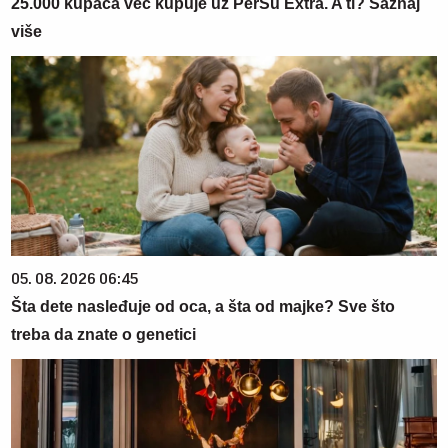
25.000 kupaca već kupuje uz PerSu Extra. A ti? Saznaj
više
05. 08. 2026 06:45
Šta dete nasleđuje od oca, a šta od majke? Sve što
treba da znate o genetici