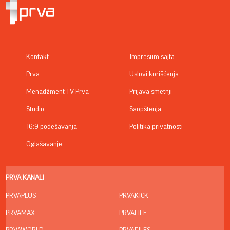
Kontakt
Impresum sajta
Prva
Uslovi korišćenja
Menadžment TV Prva
Prijava smetnji
Studio
Saopštenja
16:9 podešavanja
Politika privatnosti
Oglašavanje
PRVA KANALI
PRVAPLUS
PRVAKICK
PRVAMAX
PRVALIFE