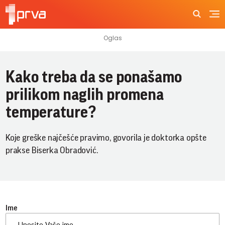
Kako treba da se ponašamo
prilikom naglih promena
temperature?
Koje greške najčešće pravimo, govorila je doktorka opšte
prakse Biserka Obradović.
Ime