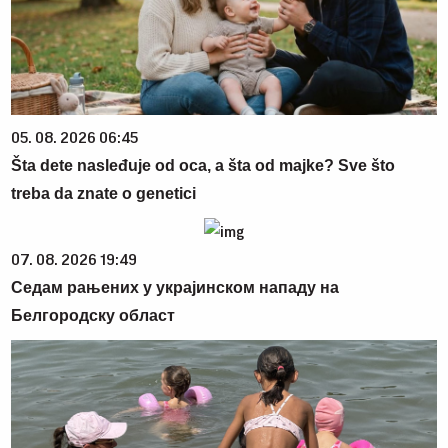
05. 08. 2026 06:45
Šta dete nasleđuje od oca, a šta od majke? Sve što
treba da znate o genetici
07. 08. 2026 19:49
Седам рањених у украјинском нападу на
Белгородску област