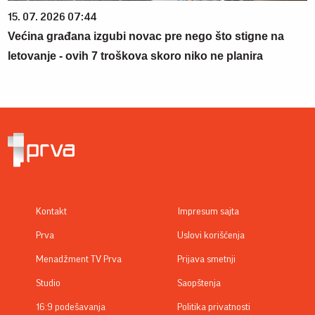
15. 07. 2026 07:44
Većina građana izgubi novac pre nego što stigne na
letovanje - ovih 7 troškova skoro niko ne planira
Kontakt
Impresum sajta
Prva
Uslovi korišćenja
Menadžment TV Prva
Prijava smetnji
Studio
Saopštenja
16:9 podešavanja
Politika privatnosti