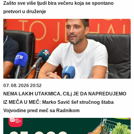
Zašto sve više ljudi bira večeru koja se spontano
pretvori u druženje
07. 08. 2026 20:52
NEMA LAKIH UTAKMICA, CILj JE DA NAPREDUJEMO
IZ MEČA U MEČ: Marko Savić šef stručnog štaba
Vojvodine pred meč sa Radnikom