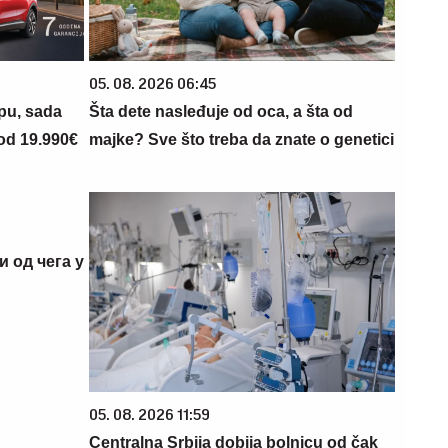
05. 08. 2026 06:45
opu, sada
Šta dete nasleđuje od oca, a šta od
 od 19.990€
majke? Sve što treba da znate o genetici
и од чега у
05. 08. 2026 11:59
Centralna Srbija dobija bolnicu od čak