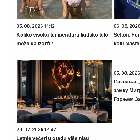
05. 08. 2026 14:12
06. 08. 202
Koliko visoku temperaturu ljudsko telo
Šelton, Fo
može da izdrži?
kolu Maste
05. 08. 2026
Сазнања „
замку Мит
Горњем З
23. 07. 2026 12:47
Letnje večeri u gradu više nisu