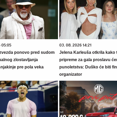
6 05:05
03. 08. 2026 14:21
 zvezda ponovo pred sudom
Jelena Karleuša otkrila kako 
alnog zlostavljanja
pripreme za gala proslavu će
jakinje pre pola veka
punoletstva: Duško će biti fina
organizator