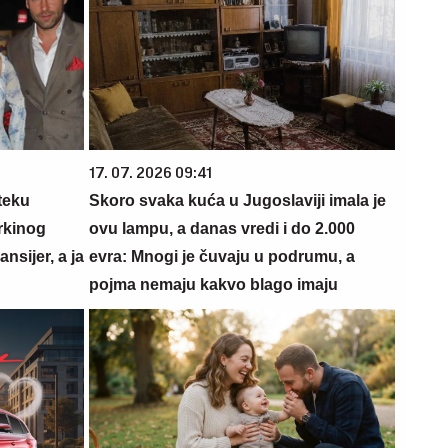
17. 07. 2026 09:41
teku
Skoro svaka kuća u Jugoslaviji imala je
rkinog
ovu lampu, a danas vredi i do 2.000
nsijer, a ja
evra: Mnogi je čuvaju u podrumu, a
pojma nemaju kakvo blago imaju