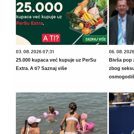
03. 08. 2026 07:31
06. 08. 202
25.000 kupaca već kupuje uz PerSu
Bivša pop
Extra. A ti? Saznaj više
zbog seksu
osmogodišn