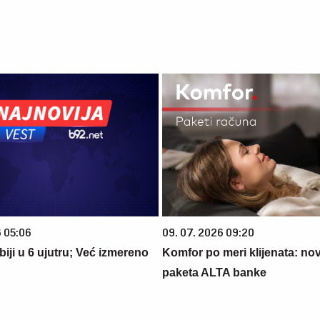
6 05:06
09. 07. 2026 09:20
iji u 6 ujutru; Već izmereno
Komfor po meri klijenata: nova
paketa ALTA banke