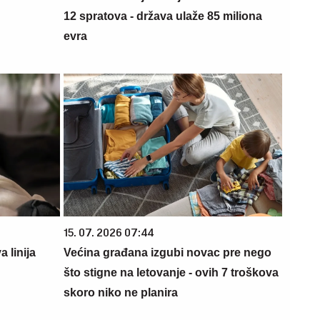
12 spratova - država ulaže 85 miliona
evra
15. 07. 2026 07:44
 linija
Većina građana izgubi novac pre nego
što stigne na letovanje - ovih 7 troškova
skoro niko ne planira