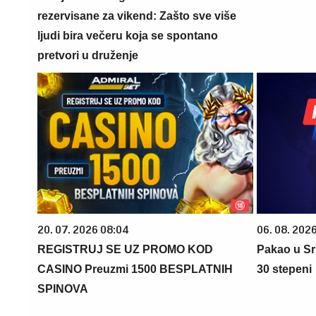
rezervisane za vikend: Zašto sve više
ljudi bira večeru koja se spontano
pretvori u druženje
20. 07. 2026 08:04
06. 08. 202
REGISTRUJ SE UZ PROMO KOD
Pakao u Srb
CASINO Preuzmi 1500 BESPLATNIH
30 stepeni
SPINOVA