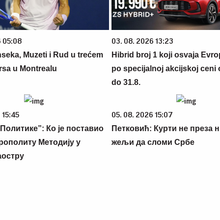
6 05:08
03. 08. 2026 13:23
nseka, Muzeti i Rud u trećem
Hibrid broj 1 koji osvaja Evr
rsa u Montrealu
po specijalnoj akcijskoj ceni
do 31.8.
 15:45
05. 08. 2026 15:07
Политике”: Ко је поставио
Петковић: Курти не преза н
рополиту Методију у
жељи да сломи Србе
аостру