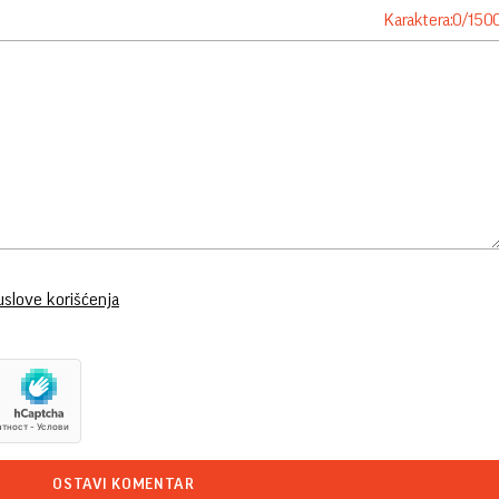
Karaktera:
0
/
150
uslove korišćenja
OSTAVI KOMENTAR