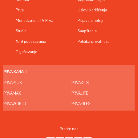
Prva
Uslovi korišćenja
Menadžment TV Prva
Prijava smetnji
Studio
Saopštenja
16:9 podešavanja
Politika privatnosti
Oglašavanje
PRVA KANALI
PRVAPLUS
PRVAKICK
PRVAMAX
PRVALIFE
PRVAWORLD
PRVAFILES
Pratite nas