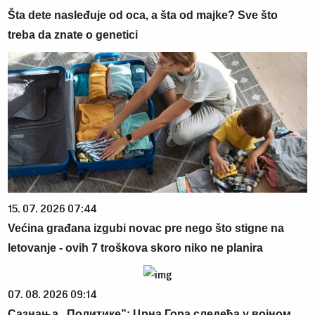
Šta dete nasleđuje od oca, a šta od majke? Sve što
treba da znate o genetici
15. 07. 2026 07:44
Većina građana izgubi novac pre nego što stigne na
letovanje - ovih 7 troškova skoro niko ne planira
07. 08. 2026 09:14
Сазнања „Политике”: Црна Гора следећа у војном