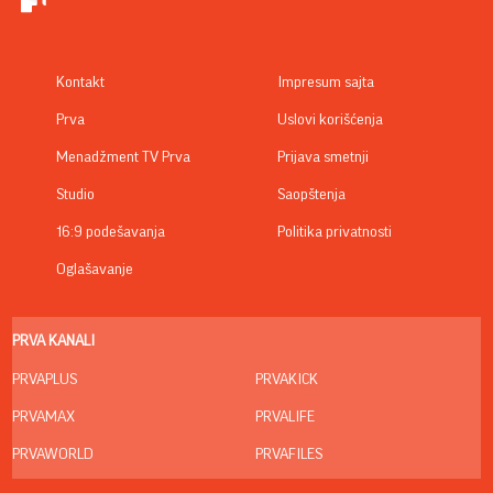
Kontakt
Impresum sajta
Prva
Uslovi korišćenja
Menadžment TV Prva
Prijava smetnji
Studio
Saopštenja
16:9 podešavanja
Politika privatnosti
Oglašavanje
PRVA KANALI
PRVAPLUS
PRVAKICK
PRVAMAX
PRVALIFE
PRVAWORLD
PRVAFILES