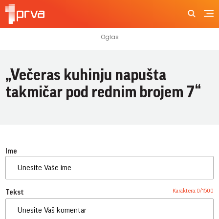
„Večeras kuhinju napušta
takmičar pod rednim brojem 7“
Ime
Karaktera:
0
/
1500
Tekst