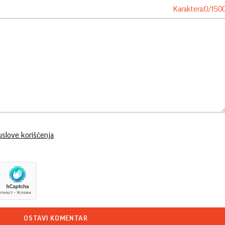
Karaktera:
0
/
150
uslove korišćenja
OSTAVI KOMENTAR