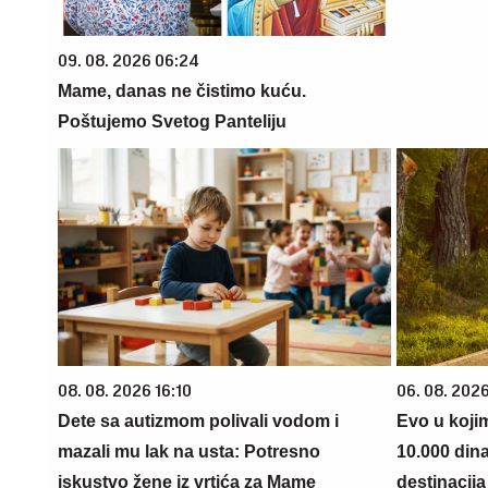
09. 08. 2026 06:24
Mame, danas ne čistimo kuću.
Poštujemo Svetog Panteliju
08. 08. 2026 16:10
06. 08. 202
Dete sa autizmom polivali vodom i
Evo u koji
mazali mu lak na usta: Potresno
10.000 din
iskustvo žene iz vrtića za Mame
destinacija 