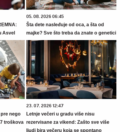
05. 08. 2026 06:45
REMNA:
Šta dete nasleđuje od oca, a šta od
u Asvel
majke? Sve što treba da znate o genetici
23. 07. 2026 12:47
 pre nego
Letnje večeri u gradu više nisu
 7 troškova
rezervisane za vikend: Zašto sve više
ljudi bira večeru koja se spontano