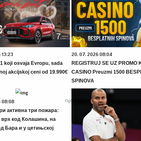
 13:23
20. 07. 2026 08:04
 1 koji osvaja Evropu, sada
REGISTRUJ SE UZ PROMO 
noj akcijskoj ceni od 19.990€
CASINO Preuzmi 1500 BES
SPINOVA
6 08:08
ори активна три пожара:
 врх код Колашина, на
д Бара и у цетињској