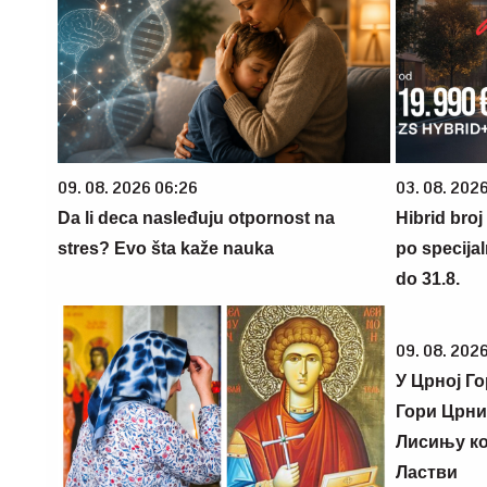
09. 08. 2026 06:26
03. 08. 2026
Da li deca nasleđuju otpornost na
Hibrid broj
stres? Evo šta kaže nauka
po specijal
do 31.8.
09. 08. 202
У Црној Г
Гори Црни
Лисињу ко
Ластви