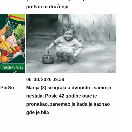
pretvori u druženje
06. 08. 2026 09:39
 PerSu
Marija (3) se igrala u dvorištu i samo je
nestala: Posle 42 godine otac je
pronašao, zanemeo je kada je saznao
gde je bila