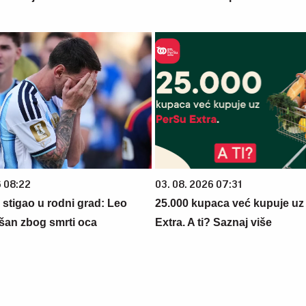
6 08:22
03. 08. 2026 07:31
 stigao u rodni grad: Leo
25.000 kupaca već kupuje uz
šan zbog smrti oca
Extra. A ti? Saznaj više