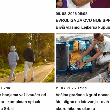
09. 08. 2026 08:08
EVROLIGA ZA OVO NIJE SP
Bivši vlasnici Lejkersa kupuj
6 07:08
15. 07. 2026 07:44
m banjama važi vaučer od
Većina građana izgubi novac
ara - kompletan spisak
što stigne na letovanje - ovih
u Srbiji
skoro niko ne planira