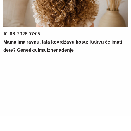
10. 08. 2026 07:05
Mama ima ravnu, tata kovrdžavu kosu: Kakvu će imati
dete? Genetika ima iznenađenje
20. 07. 2026 08:04
REGISTRUJ SE UZ PROMO KOD CASINO Preuzmi 1500