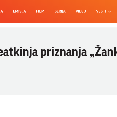
MA
EMISIJA
FILM
SERIJA
VIDEO
VESTI
eatkinja priznanja „Žan