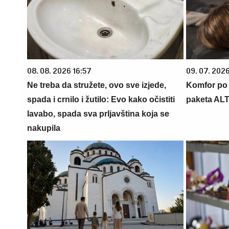
08. 08. 2026 16:57
09. 07. 202
Ne treba da stružete, ovo sve izjede,
Komfor po m
spada i crnilo i žutilo: Evo kako očistiti
paketa AL
lavabo, spada sva prljavština koja se
nakupila