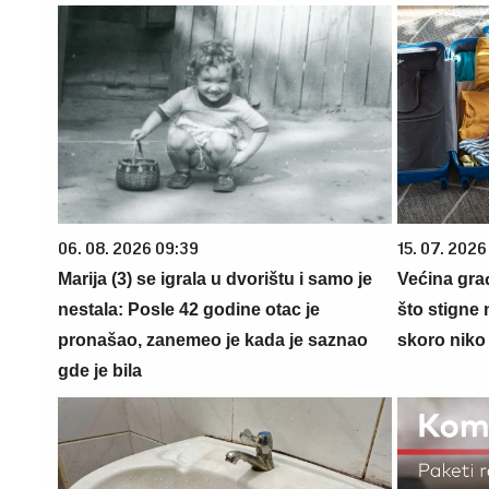
06. 08. 2026 09:39
15. 07. 2026
Marija (3) se igrala u dvorištu i samo je
Većina gra
nestala: Posle 42 godine otac je
što stigne 
pronašao, zanemeo je kada je saznao
skoro niko 
gde je bila