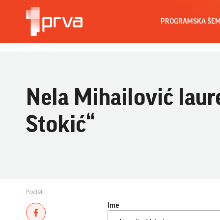
PROGRAMSKA ŠE
Nela Mihailović laur
Stokić“
Podeli:
Ime