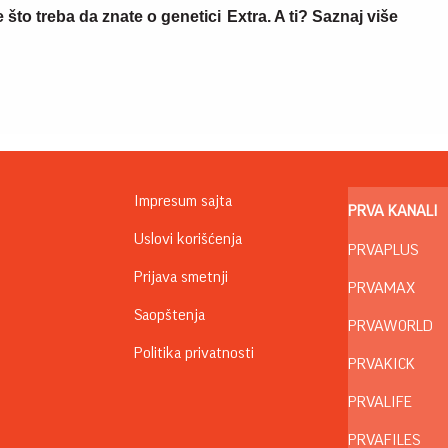
što treba da znate o genetici
Extra. A ti? Saznaj više
Impresum sajta
PRVA KANALI
Uslovi korišćenja
PRVAPLUS
Prijava smetnji
PRVAMAX
Saopštenja
PRVAWORLD
Politika privatnosti
PRVAKICK
PRVALIFE
PRVAFILES