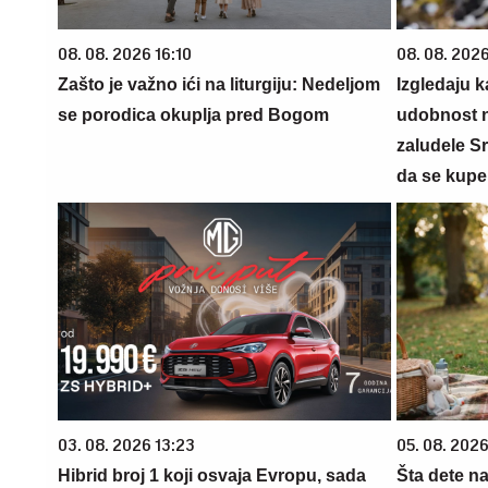
08. 08. 2026 16:10
08. 08. 2026
Zašto je važno ići na liturgiju: Nedeljom
Izgledaju 
se porodica okuplja pred Bogom
udobnost n
zaludele S
da se kupe
03. 08. 2026 13:23
05. 08. 202
Hibrid broj 1 koji osvaja Evropu, sada
Šta dete na