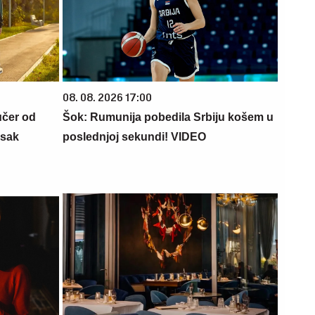
08. 08. 2026 17:00
učer od
Šok: Rumunija pobedila Srbiju košem u
isak
poslednjoj sekundi! VIDEO