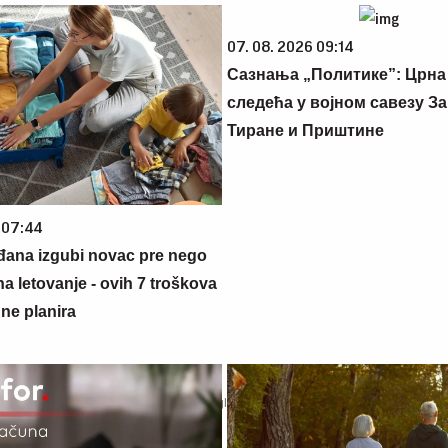
07. 08. 2026 09:14
Сазнања „Политике”: Црна
следећа у војном савезу За
Тиране и Приштине
 07:44
đana izgubi novac pre nego
na letovanje - ovih 7 troškova
ne planira