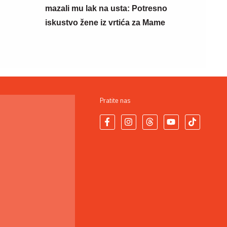
mazali mu lak na usta: Potresno
iskustvo žene iz vrtića za Mame
Pratite nas