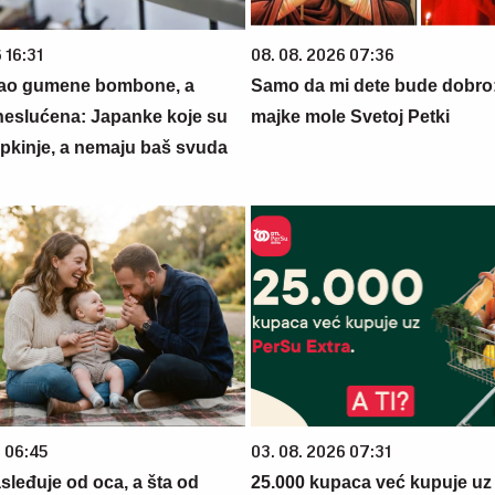
 16:31
08. 08. 2026 07:36
kao gumene bombone, a
Samo da mi dete bude dobro
eslućena: Japanke koje su
majke mole Svetoj Petki
rpkinje, a nemaju baš svuda
6 06:45
03. 08. 2026 07:31
sleđuje od oca, a šta od
25.000 kupaca već kupuje uz