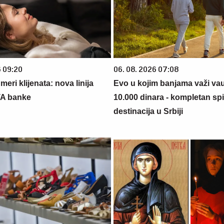
6 09:20
06. 08. 2026 07:08
eri klijenata: nova linija
Evo u kojim banjama važi va
TA banke
10.000 dinara - kompletan sp
destinacija u Srbiji