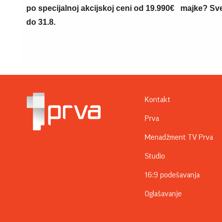
po specijalnoj akcijskoj ceni od 19.990€
majke? Sve 
do 31.8.
Kontakt
Prva
Menadžment TV Prva
Studio
16:9 podešavanja
Oglašavanje