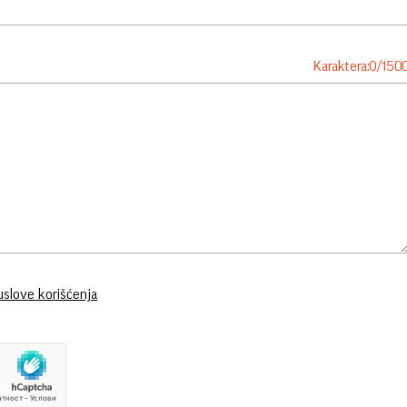
Karaktera:
0
/
150
uslove korišćenja