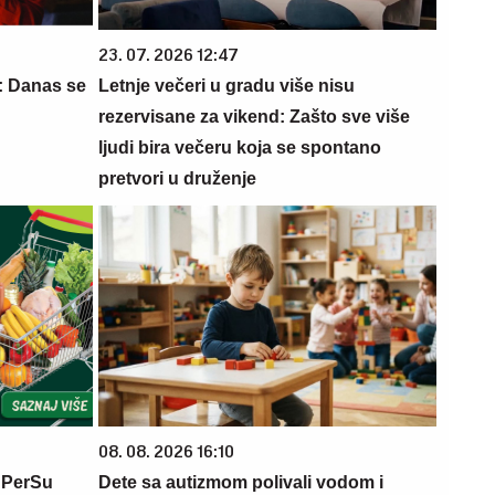
23. 07. 2026 12:47
: Danas se
Letnje večeri u gradu više nisu
rezervisane za vikend: Zašto sve više
ljudi bira večeru koja se spontano
pretvori u druženje
08. 08. 2026 16:10
 PerSu
Dete sa autizmom polivali vodom i