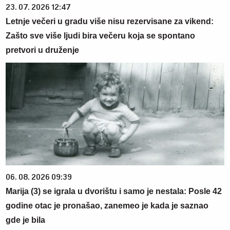
23. 07. 2026 12:47
Letnje večeri u gradu više nisu rezervisane za vikend:
Zašto sve više ljudi bira večeru koja se spontano
pretvori u druženje
06. 08. 2026 09:39
Marija (3) se igrala u dvorištu i samo je nestala: Posle 42
godine otac je pronašao, zanemeo je kada je saznao
gde je bila