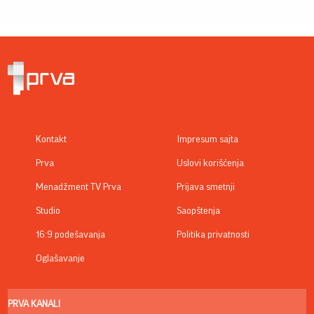
Kontakt
Impresum sajta
Prva
Uslovi korišćenja
Menadžment TV Prva
Prijava smetnji
Studio
Saopštenja
16:9 podešavanja
Politika privatnosti
Oglašavanje
PRVA KANALI