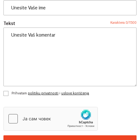
Karaktera:
0
/
1500
Tekst
Prihvatam
politiku privatnosti
i
uslove korišćenja