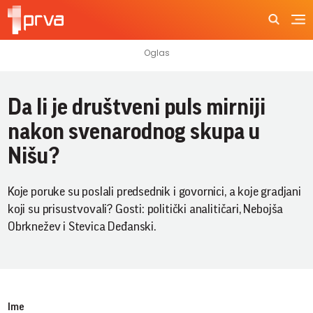
Da li je društveni puls mirniji
nakon svenarodnog skupa u
Nišu?
Koje poruke su poslali predsednik i govornici, a koje gradjani
koji su prisustvovali? Gosti: politički analitičari, Nebojša
Obrknežev i Stevica Deđanski.
Ime