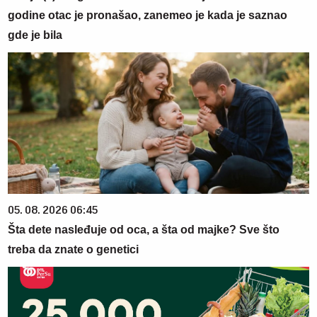
godine otac je pronašao, zanemeo je kada je saznao
gde je bila
05. 08. 2026 06:45
Šta dete nasleđuje od oca, a šta od majke? Sve što
treba da znate o genetici