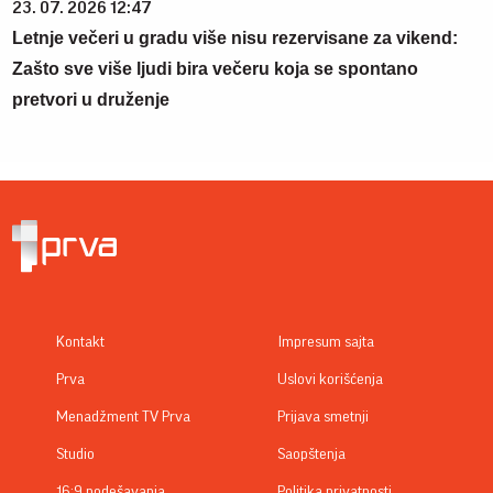
23. 07. 2026 12:47
Letnje večeri u gradu više nisu rezervisane za vikend:
Zašto sve više ljudi bira večeru koja se spontano
pretvori u druženje
Kontakt
Impresum sajta
Prva
Uslovi korišćenja
Menadžment TV Prva
Prijava smetnji
Studio
Saopštenja
16:9 podešavanja
Politika privatnosti