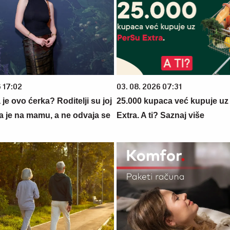
6 17:02
03. 08. 2026 07:31
a je ovo ćerka? Roditelji su joj
25.000 kupaca već kupuje uz
pa je na mamu, a ne odvaja se
Extra. A ti? Saznaj više