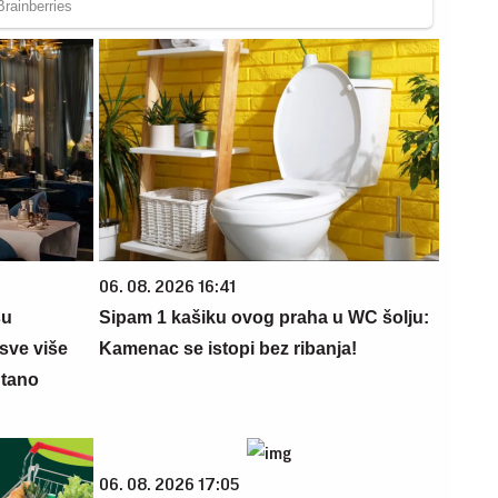
06. 08. 2026 16:41
su
Sipam 1 kašiku ovog praha u WC šolju:
sve više
Kamenac se istopi bez ribanja!
ntano
06. 08. 2026 17:05