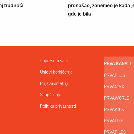
oj trudnoći
pronašao, zanemeo je kada j
gde je bila
Impresum sajta
PRVA KANALI
Uslovi korišćenja
PRVAPLUS
Prijava smetnji
PRVAMAX
Saopštenja
PRVAWORLD
Politika privatnosti
PRVAKICK
PRVALIFE
PRVAFILES