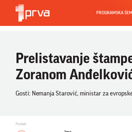
PROGRAMSKA ŠE
Prelistavanje štamp
Zoranom Anđelkovi
Gosti: Nemanja Starović, ministar za evropske 
Podeli: