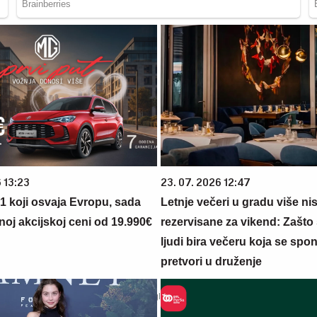
 13:23
23. 07. 2026 12:47
 1 koji osvaja Evropu, sada
Letnje večeri u gradu više ni
noj akcijskoj ceni od 19.990€
rezervisane za vikend: Zašto 
ljudi bira večeru koja se spo
pretvori u druženje