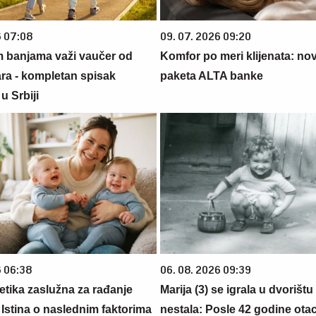
6 07:08
09. 07. 2026 09:20
m banjama važi vaučer od
Komfor po meri klijenata: nova
ara - kompletan spisak
paketa ALTA banke
u Srbiji
6 06:38
06. 08. 2026 09:39
netika zaslužna za rađanje
Marija (3) se igrala u dvorištu
 Istina o naslednim faktorima
nestala: Posle 42 godine otac