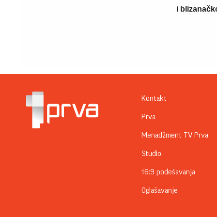
i blizanačk
Kontakt
Prva
Menadžment TV Prva
Studio
16:9 podešavanja
Oglašavanje