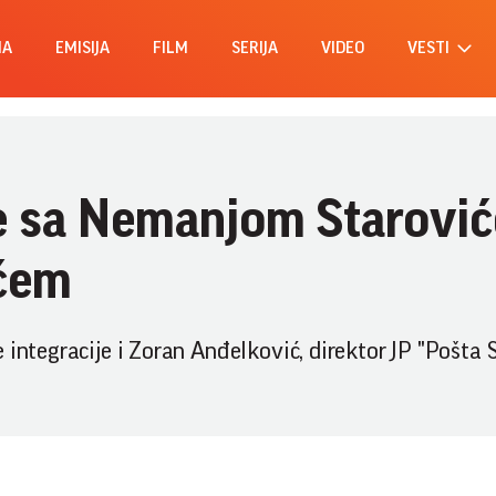
MA
EMISIJA
FILM
SERIJA
VIDEO
VESTI
e sa Nemanjom Starović
ćem
integracije i Zoran Anđelković, direktor JP "Pošta S