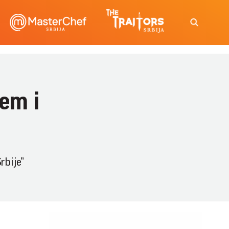
em i
rbije”