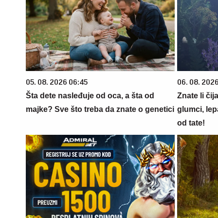
05. 08. 2026 06:45
06. 08. 202
Šta dete nasleđuje od oca, a šta od
Znate li čij
majke? Sve što treba da znate o genetici
glumci, le
od tate!