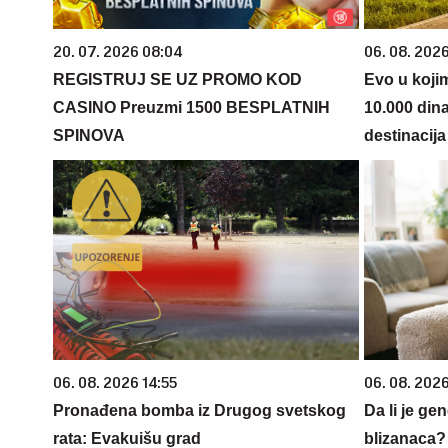
20. 07. 2026 08:04
06. 08. 202
REGISTRUJ SE UZ PROMO KOD
Evo u koji
CASINO Preuzmi 1500 BESPLATNIH
10.000 din
SPINOVA
destinacija 
06. 08. 2026 14:55
06. 08. 202
Pronađena bomba iz Drugog svetskog
Da li je ge
rata: Evakuišu grad
blizanaca?