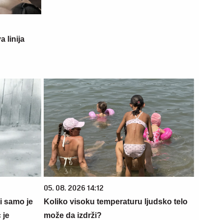
 linija
05. 08. 2026 14:12
 i samo je
Koliko visoku temperaturu ljudsko telo
 je
može da izdrži?