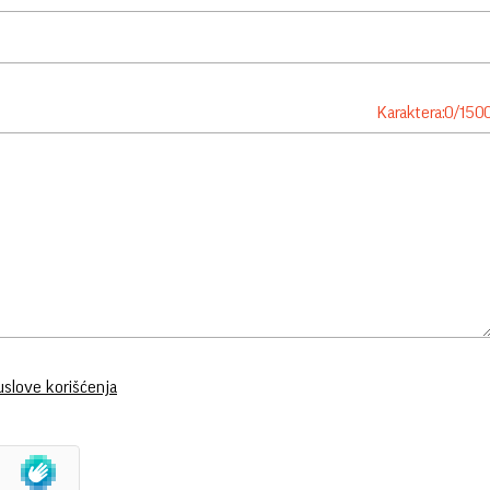
Karaktera:
0
/
150
uslove korišćenja