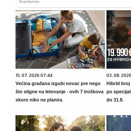
15. 07. 2026 07:44
03. 08. 2026
Većina građana izgubi novac pre nego
Hibrid broj
što stigne na letovanje - ovih 7 troškova
po specijal
skoro niko ne planira
do 31.8.