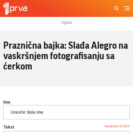
Praznična bajka: Slađa Alegro na
vaskršnjem fotografisanju sa
ćerkom
Ime
Karaktera:
0
/
1500
Tekst