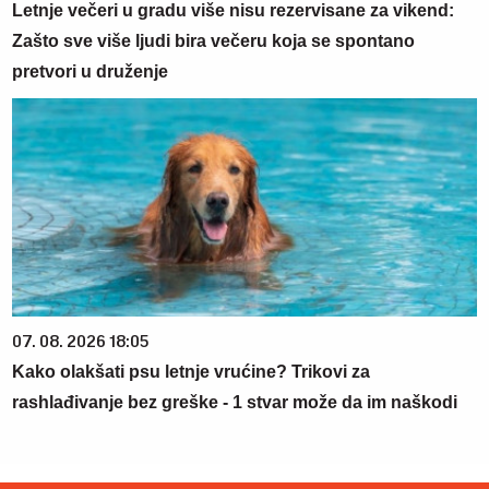
Letnje večeri u gradu više nisu rezervisane za vikend:
Zašto sve više ljudi bira večeru koja se spontano
pretvori u druženje
07. 08. 2026 18:05
Kako olakšati psu letnje vrućine? Trikovi za
rashlađivanje bez greške - 1 stvar može da im naškodi