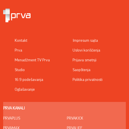
Kontakt
Impresum sajta
Prva
Uslovi korišćenja
Menadžment TV Prva
Prijava smetnji
Studio
Saopštenja
16:9 podešavanja
Politika privatnosti
Oglašavanje
PRVA KANALI
PRVAPLUS
PRVAKICK
PRVAMAX
PRVALIFE