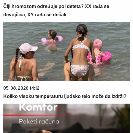
Čiji hromozom određuje pol deteta? XX rađa se
devojčica, XY rađa se dečak
05. 08. 2026 14:12
Koliko visoku temperaturu ljudsko telo može da izdrži?