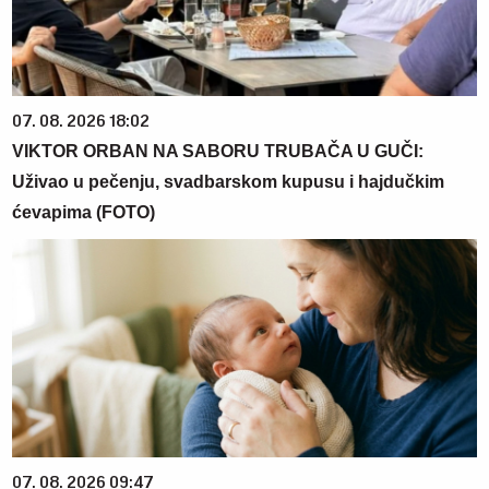
07. 08. 2026 18:02
VIKTOR ORBAN NA SABORU TRUBAČA U GUČI:
Uživao u pečenju, svadbarskom kupusu i hajdučkim
ćevapima (FOTO)
07. 08. 2026 09:47