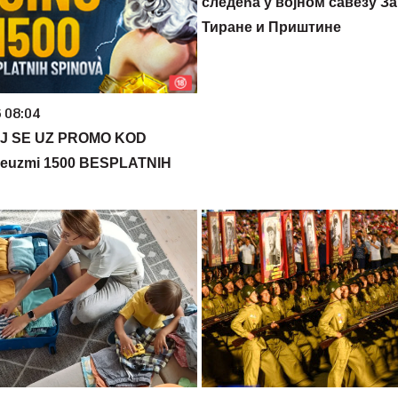
следећа у војном савезу За
Тиране и Приштине
6 08:04
J SE UZ PROMO KOD
euzmi 1500 BESPLATNIH