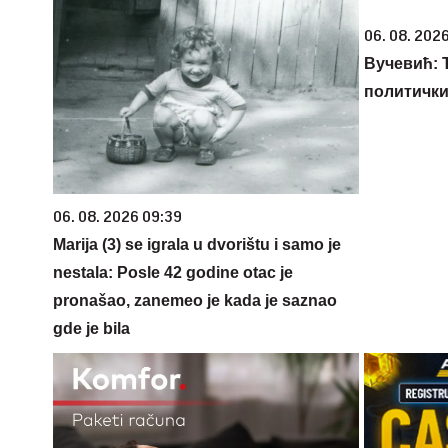
06. 08. 2026
Вучевић: Ђ
политичк
06. 08. 2026 09:39
Marija (3) se igrala u dvorištu i samo je
nestala: Posle 42 godine otac je
pronašao, zanemeo je kada je saznao
gde je bila