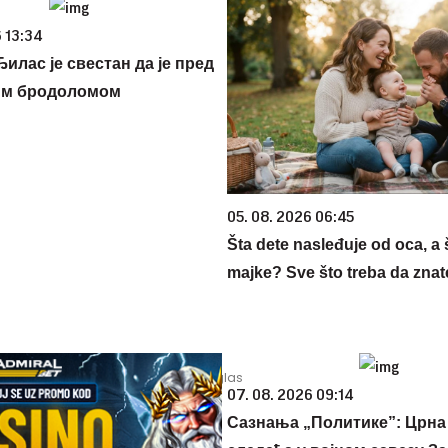
 13:34
илас је свестан да је пред
им бродоломом
05. 08. 2026 06:45
Šta dete nasleđuje od oca, a 
majke? Sve što treba da znate
07. 08. 2026 09:14
Сазнања „Политике”: Црна