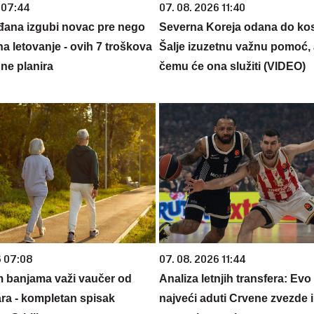
 07:44
07. 08. 2026 11:40
đana izgubi novac pre nego
Severna Koreja odana do kos
na letovanje - ovih 7 troškova
Šalje izuzetnu važnu pomoć, 
ne planira
čemu će ona služiti (VIDEO)
6 07:08
07. 08. 2026 11:44
m banjama važi vaučer od
Analiza letnjih transfera: Evo
ara - kompletan spisak
najveći aduti Crvene zvezde i