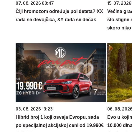
07. 08. 2026 09:47
15. 07. 2026
Čiji hromozom određuje pol deteta? XX
Većina gra
rađa se devojčica, XY rađa se dečak
što stigne 
skoro niko 
03. 08. 2026 13:23
06. 08. 202
Hibrid broj 1 koji osvaja Evropu, sada
Evo u koji
po specijalnoj akcijskoj ceni od 19.990€
10.000 din