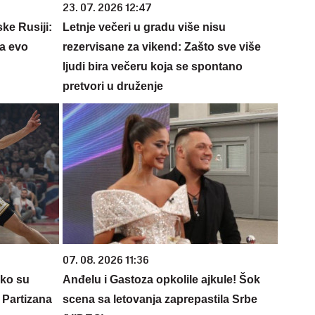
23. 07. 2026 12:47
ke Rusiji:
Letnje večeri u gradu više nisu
a evo
rezervisane za vikend: Zašto sve više
ljudi bira večeru koja se spontano
pretvori u druženje
07. 08. 2026 11:36
 ko su
Anđelu i Gastoza opkolile ajkule! Šok
 Partizana
scena sa letovanja zaprepastila Srbe