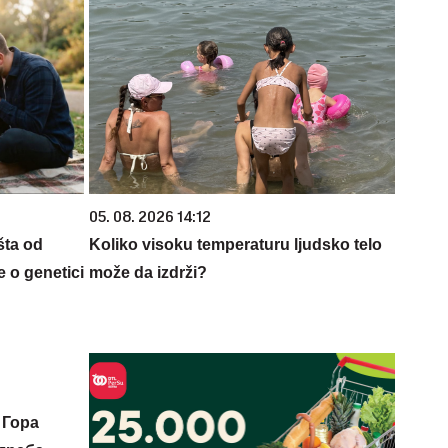
05. 08. 2026 14:12
šta od
Koliko visoku temperaturu ljudsko telo
 o genetici
može da izdrži?
 Гора