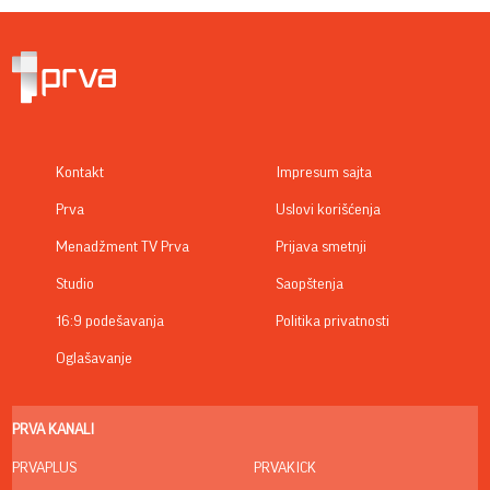
Kontakt
Impresum sajta
Prva
Uslovi korišćenja
Menadžment TV Prva
Prijava smetnji
Studio
Saopštenja
16:9 podešavanja
Politika privatnosti
Oglašavanje
PRVA KANALI
PRVAPLUS
PRVAKICK