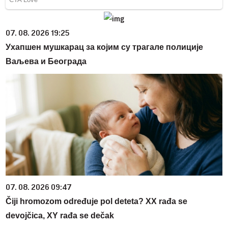
07. 08. 2026 19:25
Ухапшен мушкарац за којим су трагале полиције
Ваљева и Београда
07. 08. 2026 09:47
Čiji hromozom određuje pol deteta? XX rađa se
devojčica, XY rađa se dečak