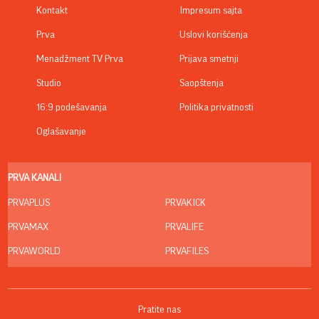
Kontakt
Impresum sajta
Prva
Uslovi korišćenja
Menadžment TV Prva
Prijava smetnji
Studio
Saopštenja
16:9 podešavanja
Politika privatnosti
Oglašavanje
PRVA KANALI
PRVAPLUS
PRVAKICK
PRVAMAX
PRVALIFE
PRVAWORLD
PRVAFILES
Pratite nas