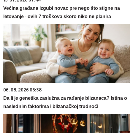
Većina građana izgubi novac pre nego što stigne na
letovanje - ovih 7 troškova skoro niko ne planira
06. 08. 2026 06:38
Da li je genetika zaslužna za rađanje blizanaca? Istina o
naslednim faktorima i blizanačkoj trudnoći