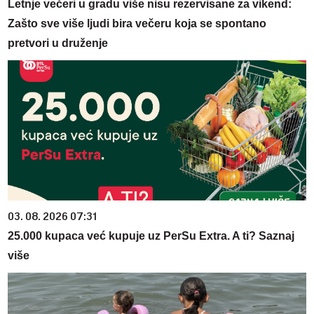
Letnje večeri u gradu više nisu rezervisane za vikend:
Zašto sve više ljudi bira večeru koja se spontano
pretvori u druženje
03. 08. 2026 07:31
25.000 kupaca već kupuje uz PerSu Extra. A ti? Saznaj
više