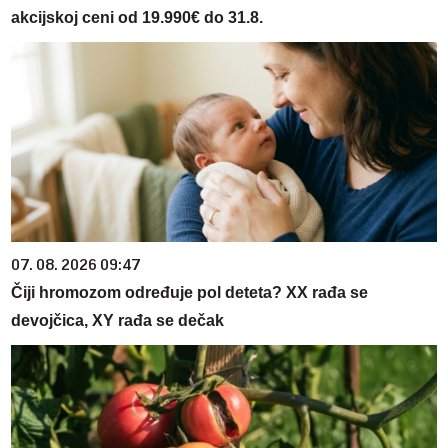
akcijskoj ceni od 19.990€ do 31.8.
07. 08. 2026 09:47
Čiji hromozom određuje pol deteta? XX rađa se
devojčica, XY rađa se dečak