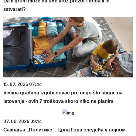
Da li grom može da uđe kroz prozor i treba li ih
zatvarati?
15. 07. 2026 07:44
Većina građana izgubi novac pre nego što stigne na
letovanje - ovih 7 troškova skoro niko ne planira
07. 08. 2026 09:14
Сазнања „Политике”: Црна Гора следећа у војном