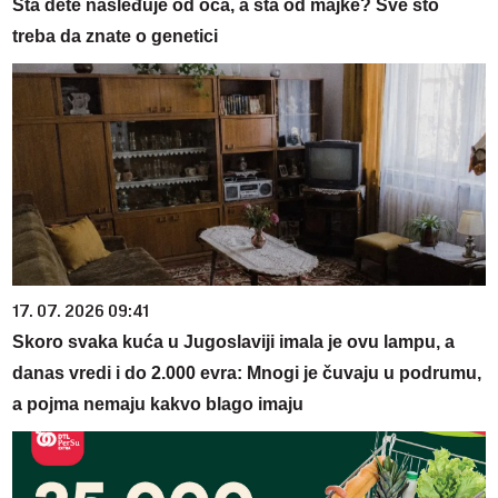
Šta dete nasleđuje od oca, a šta od majke? Sve što
treba da znate o genetici
17. 07. 2026 09:41
Skoro svaka kuća u Jugoslaviji imala je ovu lampu, a
danas vredi i do 2.000 evra: Mnogi je čuvaju u podrumu,
a pojma nemaju kakvo blago imaju