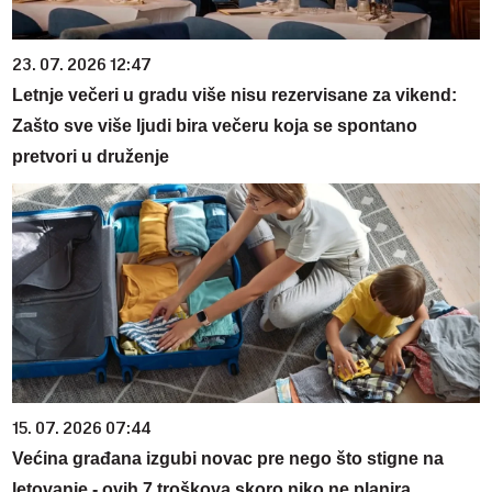
23. 07. 2026 12:47
Letnje večeri u gradu više nisu rezervisane za vikend:
Zašto sve više ljudi bira večeru koja se spontano
pretvori u druženje
15. 07. 2026 07:44
Većina građana izgubi novac pre nego što stigne na
letovanje - ovih 7 troškova skoro niko ne planira