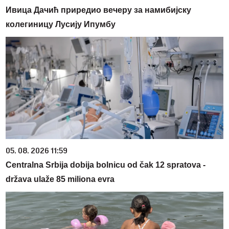
Ивица Дачић приредио вечеру за намибијску
колегиницу Лусију Ипумбу
05. 08. 2026 11:59
Centralna Srbija dobija bolnicu od čak 12 spratova -
država ulaže 85 miliona evra