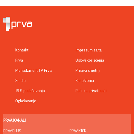
Kontakt
Impresum sajta
Prva
Uslovi korišćenja
Menadžment TV Prva
Prijava smetnji
Studio
Saopštenja
16:9 podešavanja
Politika privatnosti
Oglašavanje
PRVA KANALI
PRVAPLUS
PRVAKICK