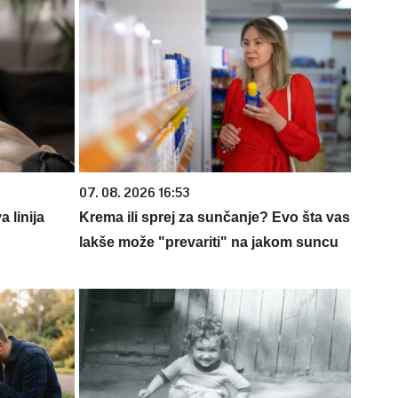
07. 08. 2026 16:53
 linija
Krema ili sprej za sunčanje? Evo šta vas
lakše može "prevariti" na jakom suncu