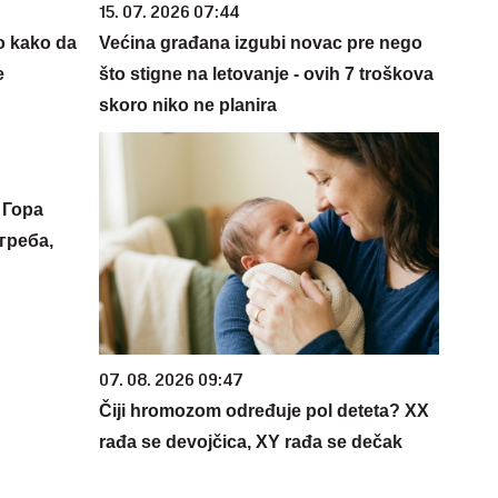
15. 07. 2026 07:44
o kako da
Većina građana izgubi novac pre nego
e
što stigne na letovanje - ovih 7 troškova
skoro niko ne planira
 Гора
греба,
07. 08. 2026 09:47
Čiji hromozom određuje pol deteta? XX
rađa se devojčica, XY rađa se dečak