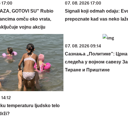
6 17:00
07. 08. 2026 17:00
AZA, GOTOVI SU" Rubio
Signali koji odmah odaju: Ev
ancima omču oko vrata,
prepoznate kad vas neko laž
ključuje vojnu akciju
07. 08. 2026 09:14
Сазнања „Политике”: Црна
следећа у војном савезу За
Тиране и Приштине
 14:12
oku temperaturu ljudsko telo
drži?