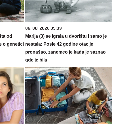
06. 08. 2026 09:39
šta od
Marija (3) se igrala u dvorištu i samo je
 o genetici
nestala: Posle 42 godine otac je
pronašao, zanemeo je kada je saznao
gde je bila