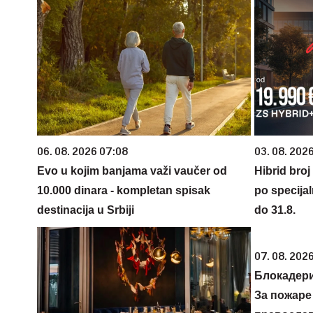
06. 08. 2026 07:08
03. 08. 2026
Evo u kojim banjama važi vaučer od
Hibrid broj
10.000 dinara - kompletan spisak
po specijal
destinacija u Srbiji
do 31.8.
07. 08. 2026
Блокадери
За пожаре