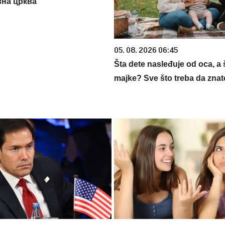
на црква
05. 08. 2026 06:45
Šta dete nasleđuje od oca, a 
majke? Sve što treba da znate