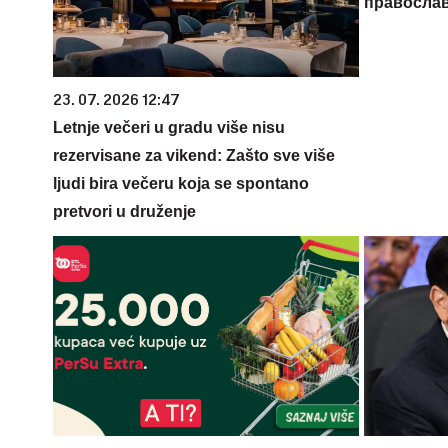
православ
23. 07. 2026 12:47
Letnje večeri u gradu više nisu
rezervisane za vikend: Zašto sve više
ljudi bira večeru koja se spontano
pretvori u druženje