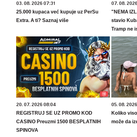
03. 08. 2026 07:31
07. 08. 202
25.000 kupaca već kupuje uz PerSu
"NEMA IZL
Extra. A ti? Saznaj više
stavio Kub
Tramp ne is
20. 07. 2026 08:04
05. 08. 2026
REGISTRUJ SE UZ PROMO KOD
Koliko vis
CASINO Preuzmi 1500 BESPLATNIH
može da iz
SPINOVA