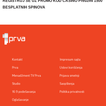
REGISTRUJ SE UZ PROMO KOD CASINO Preuzmi 1500
BESPLATNIH SPINOVA
Kontakt
Impresum sajta
Prva
Uslovi korišćenja
Menadžment TV Prva
Prijava smetnji
Studio
Saopštenja
16:9 podešavanja
Politika privatnosti
Oglašavanje