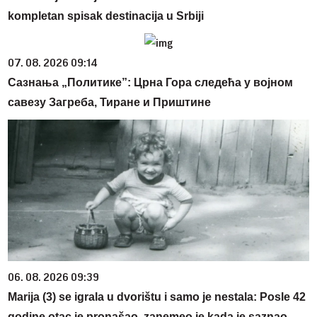
kompletan spisak destinacija u Srbiji
07. 08. 2026 09:14
Сазнања „Политике”: Црна Гора следећа у војном
савезу Загреба, Тиране и Приштине
06. 08. 2026 09:39
Marija (3) se igrala u dvorištu i samo je nestala: Posle 42
godine otac je pronašao, zanemeo je kada je saznao