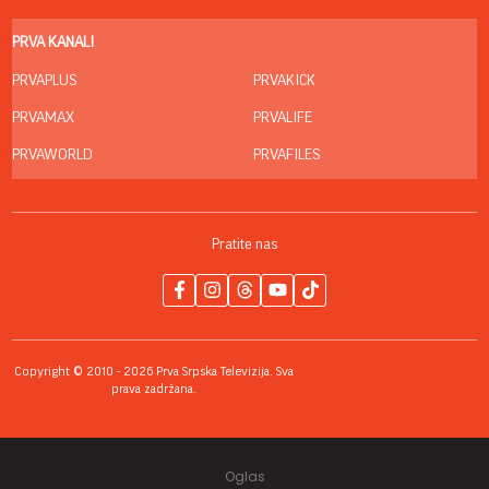
PRVA KANALI
PRVAPLUS
PRVAKICK
PRVAMAX
PRVALIFE
PRVAWORLD
PRVAFILES
Pratite nas
Copyright © 2010 - 2026 Prva Srpska Televizija. Sva
prava zadržana.