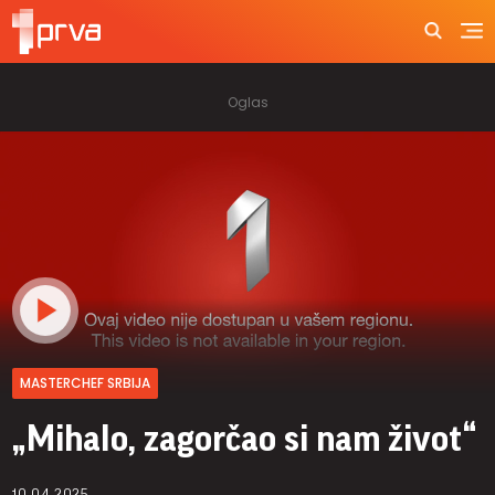
MASTERCHEF SRBIJA
„Mihalo, zagorčao si nam život“
10.04.2025.