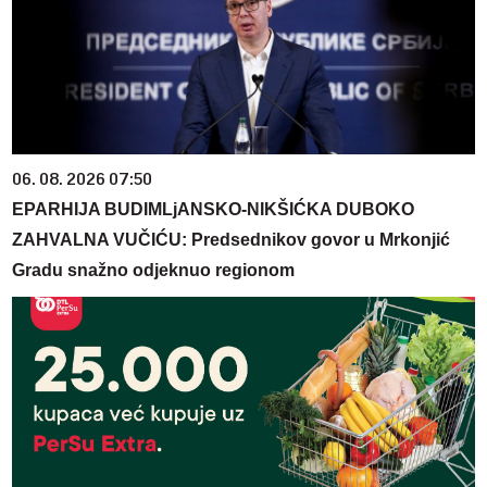
06. 08. 2026 07:50
EPARHIJA BUDIMLjANSKO-NIKŠIĆKA DUBOKO
ZAHVALNA VUČIĆU: Predsednikov govor u Mrkonjić
Gradu snažno odjeknuo regionom