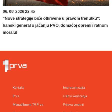
06. 08. 2026 22:45
"Nove strategije biće otkrivene u pravom trenutku":
Iranski general o jačanju PVO, domaćoj opremi i ratnom
moralu!
Kontakt
Impresum sajta
Prva
Uslovi korišćenja
Menadžment TV Prva
Prijava smetnji