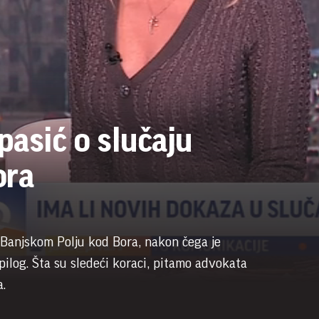
pasić o slučaju
ora
 u Banjskom Polju kod Bora, nakon čega je
epilog. Šta su sledeći koraci, pitamo advokata
.