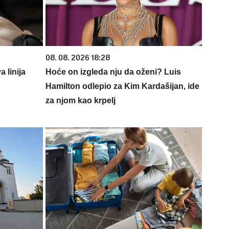
08. 08. 2026 18:28
 linija
Hoće on izgleda nju da oženi? Luis
Hamilton odlepio za Kim Kardašijan, ide
za njom kao krpelj