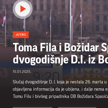
JUTRO
Toma Fila i Božidar S
dvogodišnje D.I. iz B
15.01.2025.
Slučaj dvogodišnje D. I. koja je nestala 26. marta
objavljena informacija da je ubijena, i dalje nema 
Tomu Filu i bivšeg pripadnika DB Božidara Spasića