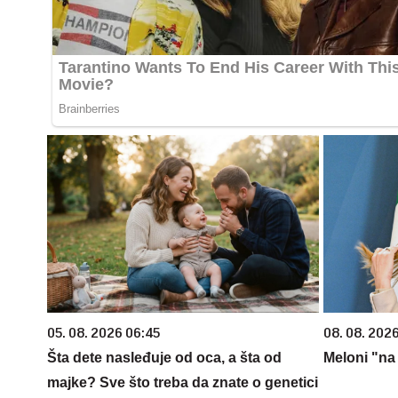
05. 08. 2026 06:45
08. 08. 2026
Šta dete nasleđuje od oca, a šta od
Meloni "na
majke? Sve što treba da znate o genetici