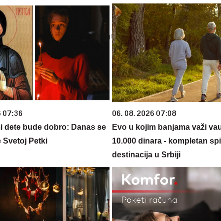
6 07:36
06. 08. 2026 07:08
 dete bude dobro: Danas se
Evo u kojim banjama važi va
 Svetoj Petki
10.000 dinara - kompletan sp
destinacija u Srbiji