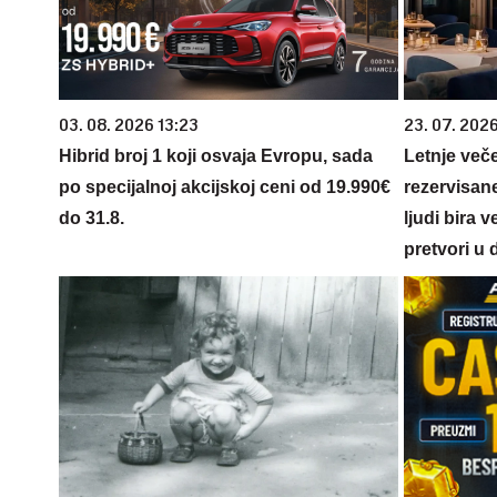
03. 08. 2026 13:23
23. 07. 202
Hibrid broj 1 koji osvaja Evropu, sada
Letnje veče
po specijalnoj akcijskoj ceni od 19.990€
rezervisane
do 31.8.
ljudi bira 
pretvori u 