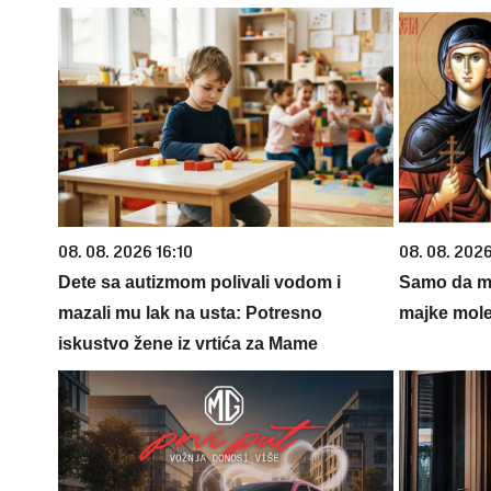
08. 08. 2026 16:10
08. 08. 202
Dete sa autizmom polivali vodom i
Samo da mi
mazali mu lak na usta: Potresno
majke mole
iskustvo žene iz vrtića za Mame