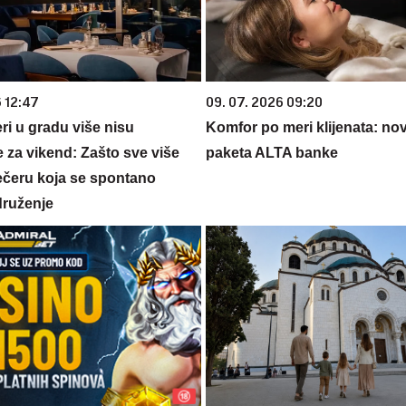
6 12:47
09. 07. 2026 09:20
ri u gradu više nisu
Komfor po meri klijenata: nova
 za vikend: Zašto sve više
paketa ALTA banke
večeru koja se spontano
druženje