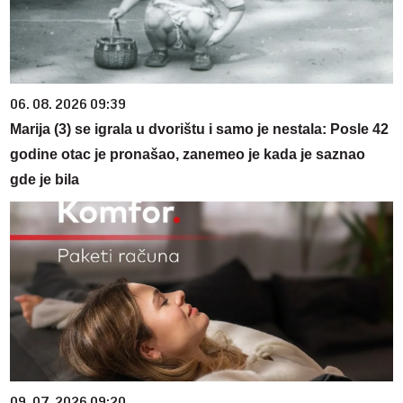
06. 08. 2026 09:39
Marija (3) se igrala u dvorištu i samo je nestala: Posle 42
godine otac je pronašao, zanemeo je kada je saznao
gde je bila
09. 07. 2026 09:20