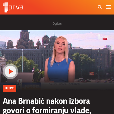
JUTRO
Ana Brnabić nakon izbora
govori o formiranju vlade,