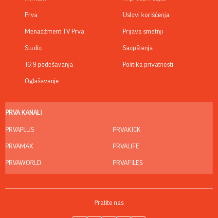
Prva
Uslovi korišćenja
Menadžment TV Prva
Prijava smetnji
Studio
Saopštenja
16:9 podešavanja
Politika privatnosti
Oglašavanje
PRVA KANALI
PRVAPLUS
PRVAKICK
PRVAMAX
PRVALIFE
PRVAWORLD
PRVAFILES
Pratite nas