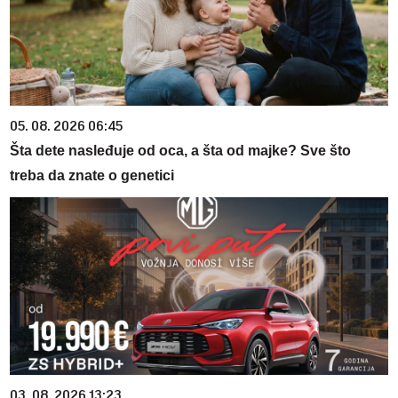
05. 08. 2026 06:45
Šta dete nasleđuje od oca, a šta od majke? Sve što
treba da znate o genetici
03. 08. 2026 13:23