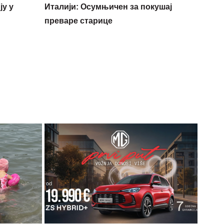
у у
Италији: Осумњичен за покушај
преваре старице