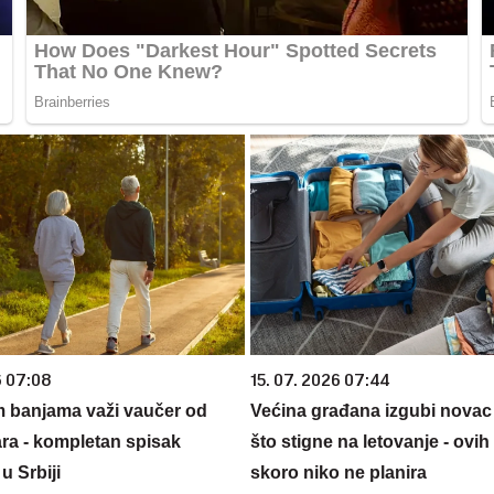
6 07:08
15. 07. 2026 07:44
m banjama važi vaučer od
Većina građana izgubi novac
ara - kompletan spisak
što stigne na letovanje - ovih
u Srbiji
skoro niko ne planira