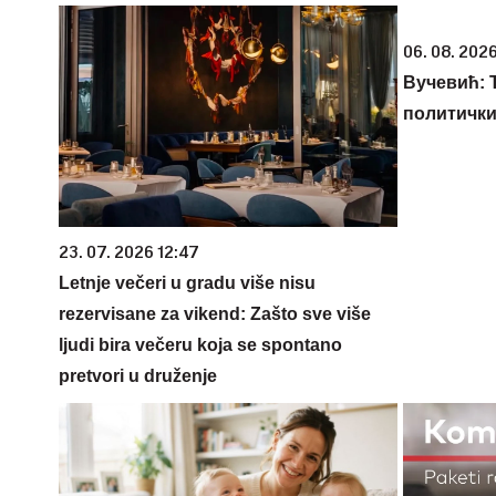
06. 08. 2026
Вучевић: Ђ
политичк
23. 07. 2026 12:47
Letnje večeri u gradu više nisu
rezervisane za vikend: Zašto sve više
ljudi bira večeru koja se spontano
pretvori u druženje