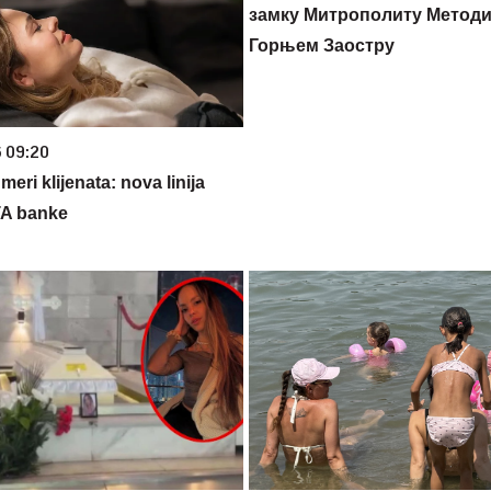
замку Митрополиту Методиј
Горњем Заостру
6 09:20
eri klijenata: nova linija
TA banke