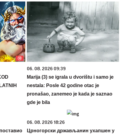
06. 08. 2026 09:39
KOD
Marija (3) se igrala u dvorištu i samo je
PLATNIH
nestala: Posle 42 godine otac je
pronašao, zanemeo je kada je saznao
gde je bila
06. 08. 2026 18:26
 поставио
Црногорски држављанин ухапшен у