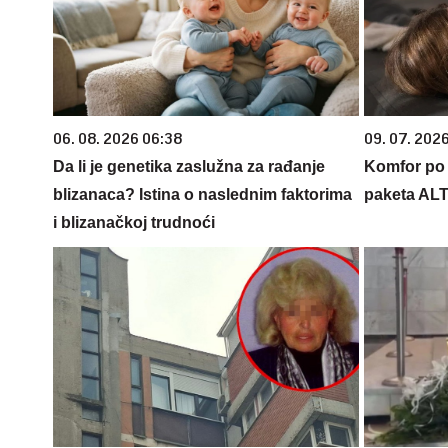
06. 08. 2026 06:38
09. 07. 202
Da li je genetika zaslužna za rađanje
Komfor po m
blizanaca? Istina o naslednim faktorima
paketa AL
i blizanačkoj trudnoći