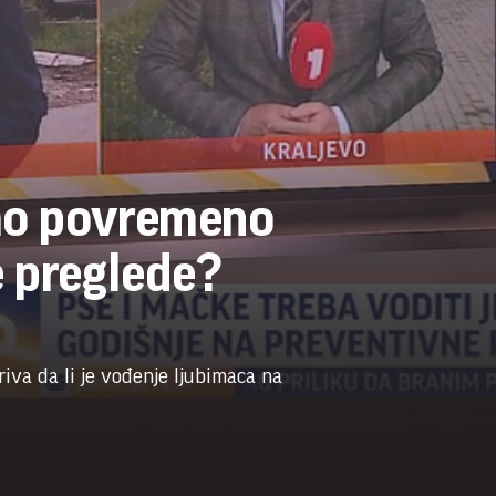
mo povremeno
e preglede?
va da li je vođenje ljubimaca na