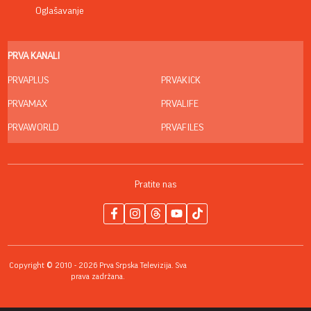
Oglašavanje
PRVA KANALI
PRVAPLUS
PRVAKICK
PRVAMAX
PRVALIFE
PRVAWORLD
PRVAFILES
Pratite nas
Copyright © 2010 - 2026 Prva Srpska Televizija. Sva
prava zadržana.