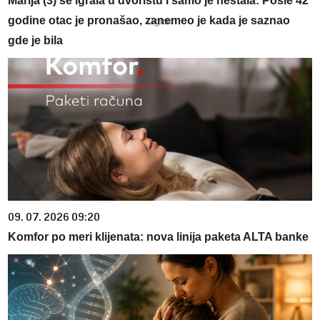
Marija (3) se igrala u dvorištu i samo je nestala: Posle 42
godine otac je pronašao, zanemeo je kada je saznao
gde je bila
09. 07. 2026 09:20
Komfor po meri klijenata: nova linija paketa ALTA banke