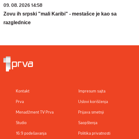
09. 08. 2026 14:58
Zovu ih srpski "mali Karibi" - mestašce je kao sa
razglednice
Kontakt
Impresum sajta
Prva
Uslovi korišćenja
Menadžment TV Prva
Prijava smetnji
Studio
Saopštenja
16:9 podešavanja
Politika privatnosti