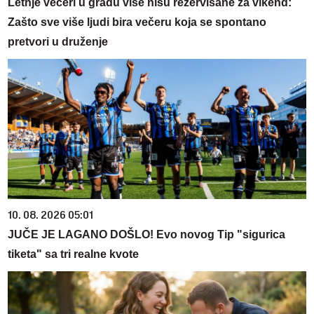
Letnje večeri u gradu više nisu rezervisane za vikend:
Zašto sve više ljudi bira večeru koja se spontano
pretvori u druženje
10. 08. 2026 05:01
JUČE JE LAGANO DOŠLO! Evo novog Tip "sigurica
tiketa" sa tri realne kvote