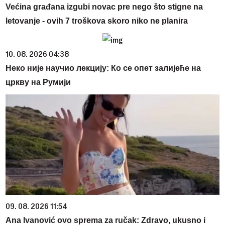
Većina građana izgubi novac pre nego što stigne na
letovanje - ovih 7 troškova skoro niko ne planira
10. 08. 2026 04:38
Неко није научио лекцију: Ко се опет залијеће на
цркву на Румији
09. 08. 2026 11:54
Ana Ivanović ovo sprema za ručak: Zdravo, ukusno i