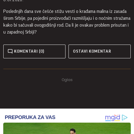
Poslednjih dana sve češće stižu vesti o krađama malina iz zasada
širom Srbije, pa pojedini proizvođači razmišljaju i o noćnim stražama
kako bi sačuvali ovogodišnji rod. Da li je ovakav problem prisutan i
u zapadnoj Srbiji?
KOMENTARI (0)
OSTAVI KOMENTAR