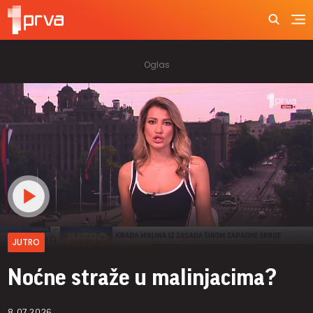
JUTRO
Noćne straže u malinjacima?
8.07.2026.