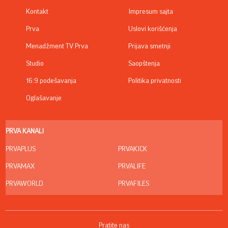
Kontakt
Impresum sajta
Prva
Uslovi korišćenja
Menadžment TV Prva
Prijava smetnji
Studio
Saopštenja
16:9 podešavanja
Politika privatnosti
Oglašavanje
PRVA KANALI
PRVAPLUS
PRVAKICK
PRVAMAX
PRVALIFE
PRVAWORLD
PRVAFILES
Pratite nas