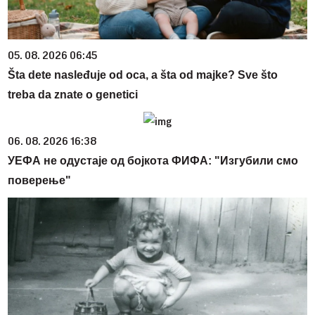
05. 08. 2026 06:45
Šta dete nasleđuje od oca, a šta od majke? Sve što
treba da znate o genetici
06. 08. 2026 16:38
УЕФА не одустаје од бојкота ФИФА: "Изгубили смо
поверење"