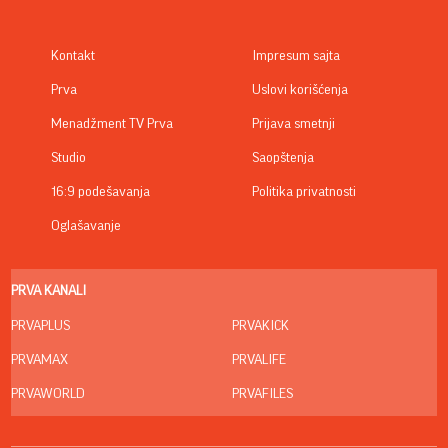
Kontakt
Impresum sajta
Prva
Uslovi korišćenja
Menadžment TV Prva
Prijava smetnji
Studio
Saopštenja
16:9 podešavanja
Politika privatnosti
Oglašavanje
PRVA KANALI
PRVAPLUS
PRVAKICK
PRVAMAX
PRVALIFE
PRVAWORLD
PRVAFILES