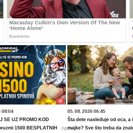
6 08:04
05. 08. 2026 06:45
J SE UZ PROMO KOD
Šta dete nasleđuje od oca, a 
euzmi 1500 BESPLATNIH
majke? Sve što treba da znate