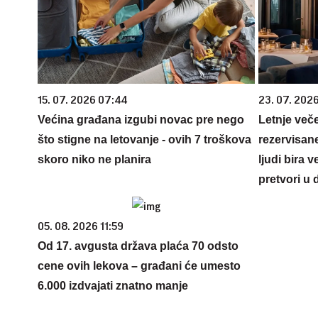
15. 07. 2026 07:44
23. 07. 202
Većina građana izgubi novac pre nego
Letnje veče
što stigne na letovanje - ovih 7 troškova
rezervisane
skoro niko ne planira
ljudi bira 
pretvori u 
05. 08. 2026 11:59
Od 17. avgusta država plaća 70 odsto
cene ovih lekova – građani će umesto
6.000 izdvajati znatno manje