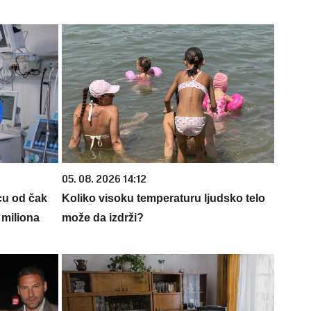
05. 08. 2026 14:12
cu od čak
Koliko visoku temperaturu ljudsko telo
 miliona
može da izdrži?