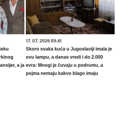
17. 07. 2026 09:41
teku
Skoro svaka kuća u Jugoslaviji imala je
rkinog
ovu lampu, a danas vredi i do 2.000
nsijer, a ja
evra: Mnogi je čuvaju u podrumu, a
pojma nemaju kakvo blago imaju