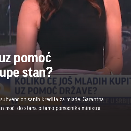
 uz pomoć
kupe stan?
ć subvencionisanih kredita za mlade. Garantna
ačin moći do stana pitamo pomoćnika ministra