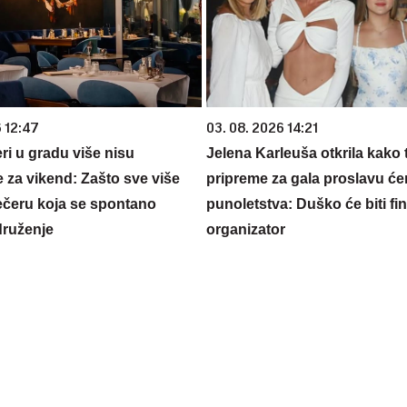
6 12:47
03. 08. 2026 14:21
ri u gradu više nisu
Jelena Karleuša otkrila kako 
 za vikend: Zašto sve više
pripreme za gala proslavu će
večeru koja se spontano
punoletstva: Duško će biti fina
druženje
organizator