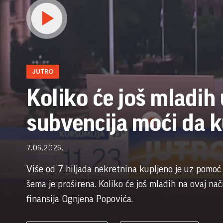
JUTRO
Koliko će još mladih
subvencija moći da 
7.06.2026.
Više od 7 hiljada nekretnina kupljeno je uz pomo
šema je proširena. Koliko će još mladih na ovaj n
finansija Ognjena Popovića.