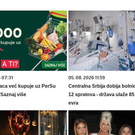
6 07:31
05. 08. 2026 11:59
aca već kupuje uz PerSu
Centralna Srbija dobija bolni
? Saznaj više
12 spratova - država ulaže 85
evra