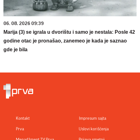
06. 08. 2026 09:39
Marija (3) se igrala u dvorištu i samo je nestala: Posle 42
godine otac je pronašao, zanemeo je kada je saznao
gde je bila
Kontakt
Impresum sajta
Prva
Uslovi korišćenja
Menadžment TV Prva
Prijava smetnji