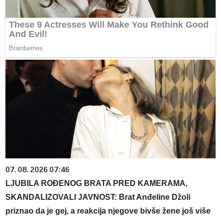
07. 08. 2026 07:46
LJUBILA ROĐENOG BRATA PRED KAMERAMA,
SKANDALIZOVALI JAVNOST: Brat Anđeline Džoli
priznao da je gej, a reakcija njegove bivše žene još više