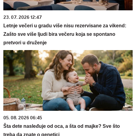
23. 07. 2026 12:47
Letnje večeri u gradu više nisu rezervisane za vikend:
Zašto sve više ljudi bira večeru koja se spontano
pretvori u druženje
05. 08. 2026 06:45
Šta dete nasleđuje od oca, a šta od majke? Sve što
treba da znate o genetici