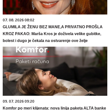
07. 08. 2026 08:02
GLUMILA JE ŽENU BEZ MANE,A PRIVATNO PROŠLA
KROZ PAKAO: Marša Kros je doživela velike gubitke,
bolest i dugo je čekala na ostvarenje ove želje
09. 07. 2026 09:20
Komfor po meri klijenata: nova linija paketa ALTA banke