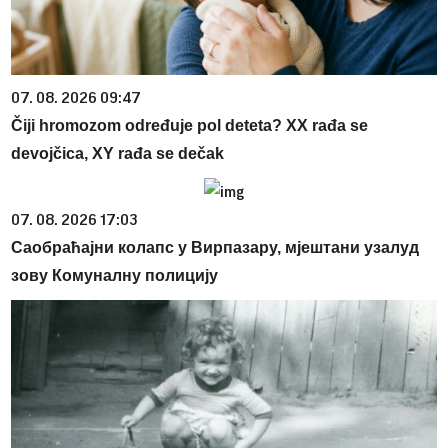
07. 08. 2026 09:47
Čiji hromozom određuje pol deteta? XX rađa se
devojčica, XY rađa se dečak
07. 08. 2026 17:03
Саобраћајни колапс у Вирпазару, мјештани узалуд
зову Комуналну полицију