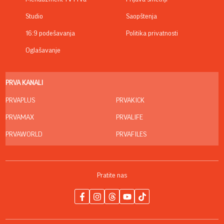
Studio
Saopštenja
16:9 podešavanja
Politika privatnosti
Oglašavanje
PRVA KANALI
PRVAPLUS
PRVAKICK
PRVAMAX
PRVALIFE
PRVAWORLD
PRVAFILES
Pratite nas