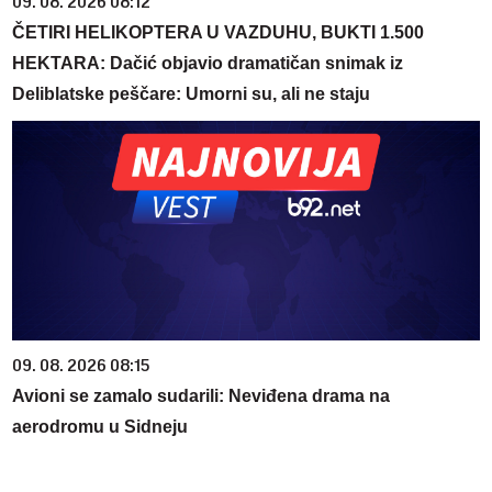
09. 08. 2026 08:12
ČETIRI HELIKOPTERA U VAZDUHU, BUKTI 1.500
HEKTARA: Dačić objavio dramatičan snimak iz
Deliblatske peščare: Umorni su, ali ne staju
09. 08. 2026 08:15
Avioni se zamalo sudarili: Neviđena drama na
aerodromu u Sidneju