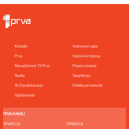
Kontakt
Impresum sajta
Prva
Uslovi korišćenja
Menadžment TV Prva
Prijava smetnji
Studio
Saopštenja
16:9 podešavanja
Politika privatnosti
Oglašavanje
PRVA KANALI
PRVAPLUS
PRVAKICK