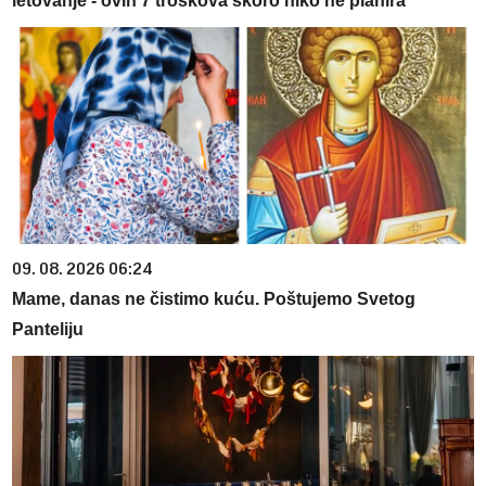
letovanje - ovih 7 troškova skoro niko ne planira
09. 08. 2026 06:24
Mame, danas ne čistimo kuću. Poštujemo Svetog
Panteliju