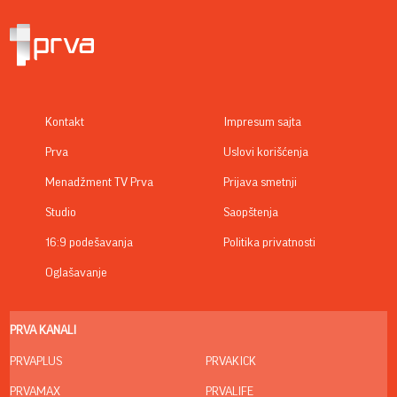
Kontakt
Impresum sajta
Prva
Uslovi korišćenja
Menadžment TV Prva
Prijava smetnji
Studio
Saopštenja
16:9 podešavanja
Politika privatnosti
Oglašavanje
PRVA KANALI
PRVAPLUS
PRVAKICK
PRVAMAX
PRVALIFE