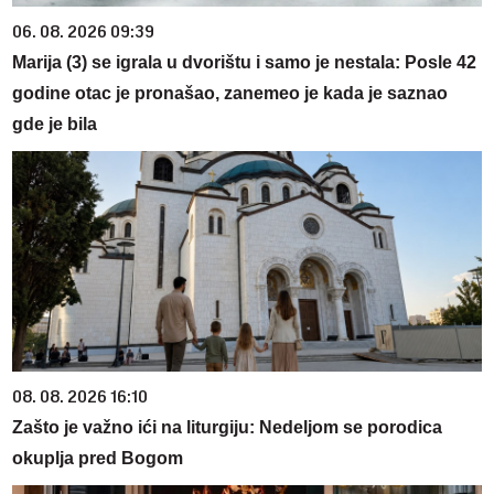
06. 08. 2026 09:39
Marija (3) se igrala u dvorištu i samo je nestala: Posle 42
godine otac je pronašao, zanemeo je kada je saznao
gde je bila
08. 08. 2026 16:10
Zašto je važno ići na liturgiju: Nedeljom se porodica
okuplja pred Bogom