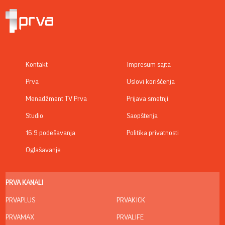
Kontakt
Impresum sajta
Prva
Uslovi korišćenja
Menadžment TV Prva
Prijava smetnji
Studio
Saopštenja
16:9 podešavanja
Politika privatnosti
Oglašavanje
PRVA KANALI
PRVAPLUS
PRVAKICK
PRVAMAX
PRVALIFE