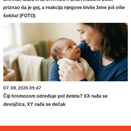
priznao da je gej, a reakcija njegove bivše žene još više
šokira! (FOTO)
07. 08. 2026 09:47
Čiji hromozom određuje pol deteta? XX rađa se
devojčica, XY rađa se dečak