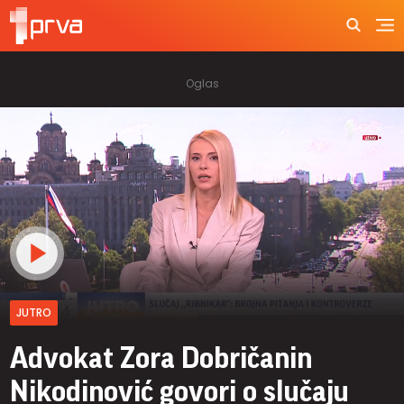
JUTRO
Advokat Zora Dobričanin
Nikodinović govori o slučaju