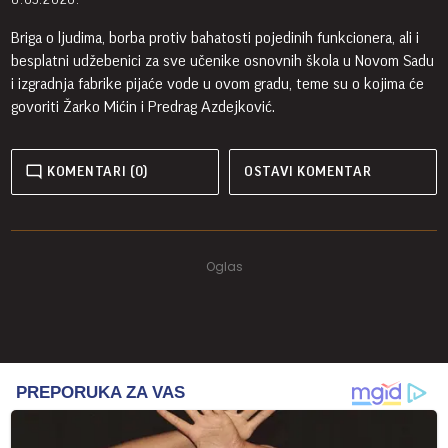
Briga o ljudima, borba protiv bahatosti pojedinih funkcionera, ali i
besplatni udžebenici za sve učenike osnovnih škola u Novom Sadu
i izgradnja fabrike pijaće vode u ovom gradu, teme su o kojima će
govoriti Žarko Mićin i Predrag Azdejković.
KOMENTARI (0)
OSTAVI KOMENTAR