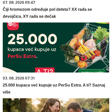
07. 08. 2026 09:47
Čiji hromozom određuje pol deteta? XX rađa se
devojčica, XY rađa se dečak
03. 08. 2026 07:31
25.000 kupaca već kupuje uz PerSu Extra. A ti? Saznaj
više