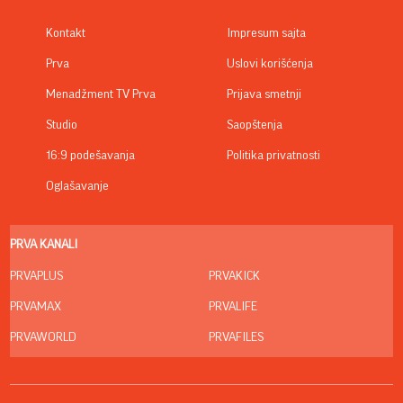
Kontakt
Impresum sajta
Prva
Uslovi korišćenja
Menadžment TV Prva
Prijava smetnji
Studio
Saopštenja
16:9 podešavanja
Politika privatnosti
Oglašavanje
PRVA KANALI
PRVAPLUS
PRVAKICK
PRVAMAX
PRVALIFE
PRVAWORLD
PRVAFILES