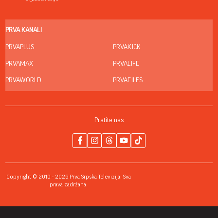
PRVA KANALI
PRVAPLUS
PRVAKICK
PRVAMAX
PRVALIFE
PRVAWORLD
PRVAFILES
Pratite nas
Copyright © 2010 - 2026 Prva Srpska Televizija. Sva
prava zadržana.