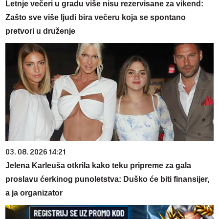
Letnje večeri u gradu više nisu rezervisane za vikend:
Zašto sve više ljudi bira večeru koja se spontano
pretvori u druženje
03. 08. 2026 14:21
Jelena Karleuša otkrila kako teku pripreme za gala
proslavu ćerkinog punoletstva: Duško će biti finansijer,
a ja organizator