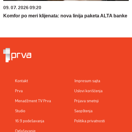
09. 07. 2026 09:20
Komfor po meri klijenata: nova linija paketa ALTA banke
Kontakt
Impresum sajta
Prva
Uslovi korišćenja
Menadžment TV Prva
Prijava smetnji
Studio
Saopštenja
16:9 podešavanja
Politika privatnosti
Oglašavanje