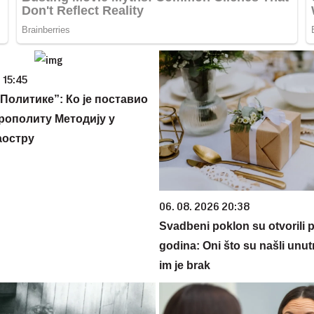
 15:45
Политике”: Ко је поставио
рополиту Методију у
аостру
06. 08. 2026 20:38
Svadbeni poklon su otvorili 
godina: Oni što su našli unut
im je brak