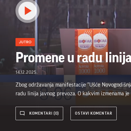
JUTRO
Promene u radu linij
14.12.2025.
Zbog održavanja manifestacije "Ušće Novogodišnj
radu linija javnog prevoza. O kakvim izmenama je 
KOMENTARI (0)
OSTAVI KOMENTAR