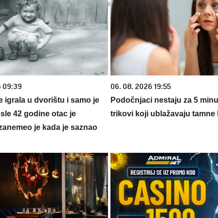
6 09:39
06. 08. 2026 19:55
se igrala u dvorištu i samo je
Podočnjaci nestaju za 5 minut
sle 42 godine otac je
trikovi koji ublažavaju tamne
zanemeo je kada je saznao