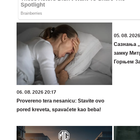
05. 08. 2026
Сазнања „
замку Мит
Горњем З
06. 08. 2026 20:17
Provereno tera nesanicu: Stavite ovo
pored kreveta, spavaćete kao beba!