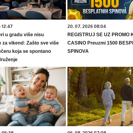
6 12:47
20. 07. 2026 08:04
ri u gradu više nisu
REGISTRUJ SE UZ PROMO 
 za vikend: Zašto sve više
CASINO Preuzmi 1500 BES
večeru koja se spontano
SPINOVA
druženje
6 06:38
06. 08. 2026 07:08