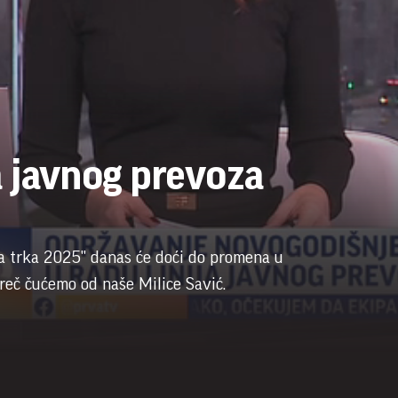
a javnog prevoza
a trka 2025" danas će doći do promena u
reč čućemo od naše Milice Savić.