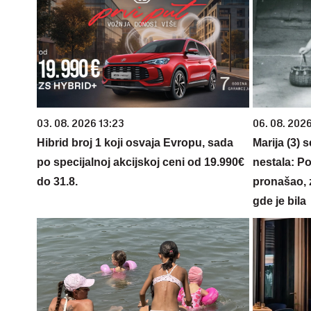
03. 08. 2026 13:23
06. 08. 202
Hibrid broj 1 koji osvaja Evropu, sada
Marija (3) 
po specijalnoj akcijskoj ceni od 19.990€
nestala: Po
do 31.8.
pronašao, 
gde je bila