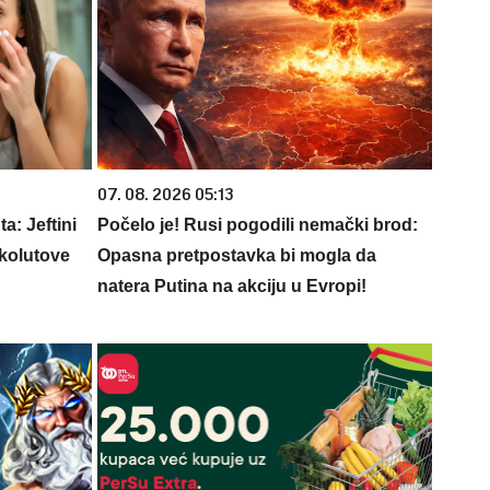
07. 08. 2026 05:13
a: Jeftini
Počelo je! Rusi pogodili nemački brod:
 kolutove
Opasna pretpostavka bi mogla da
natera Putina na akciju u Evropi!