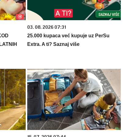
03. 08. 2026 07:31
KOD
25.000 kupaca već kupuje uz PerSu
PLATNIH
Extra. A ti? Saznaj više
15. 07. 2026 07:44