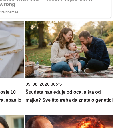
05. 08. 2026 06:45
posle 10
Šta dete nasleđuje od oca, a šta od
ra, spasilo
majke? Sve što treba da znate o genetici