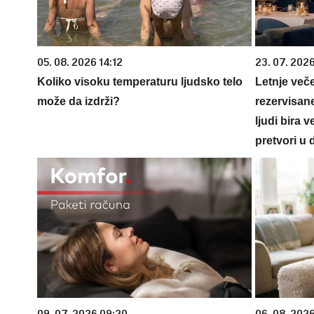
05. 08. 2026 14:12
23. 07. 202
Koliko visoku temperaturu ljudsko telo
Letnje veče
može da izdrži?
rezervisane
ljudi bira 
pretvori u 
09. 07. 2026 09:20
06. 08. 202