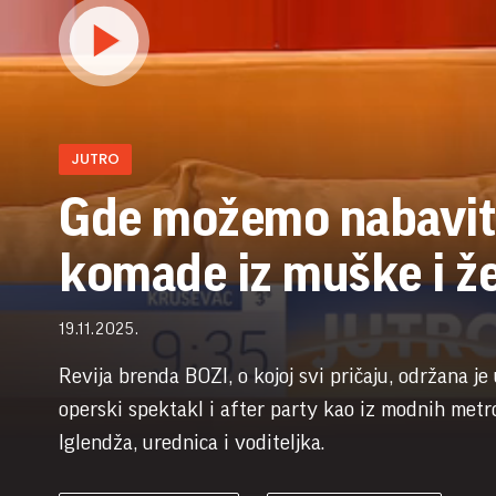
JUTRO
Gde možemo nabavit
komade iz muške i ž
19.11.2025.
Revija brenda BOZI, o kojoj svi pričaju, održana j
operski spektakl i after party kao iz modnih metr
Iglendža, urednica i voditeljka.