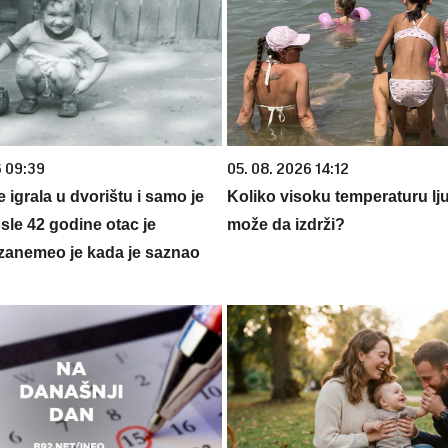
6 09:39
05. 08. 2026 14:12
se igrala u dvorištu i samo je
Koliko visoku temperaturu lj
sle 42 godine otac je
može da izdrži?
zanemeo je kada je saznao