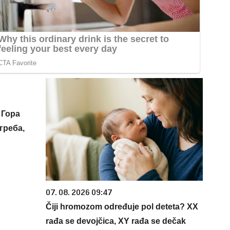
 Гора
греба,
07. 08. 2026 09:47
Čiji hromozom određuje pol deteta? XX
rađa se devojčica, XY rađa se dečak