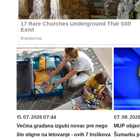
15. 07. 2026 07:44
07. 08. 2026
Većina građana izgubi novac pre nego
MUP objavi
što stigne na letovanje - ovih 7 troškova
Šumarku pr