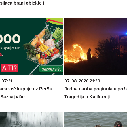
silaca brani objekte i
6 07:31
07. 08. 2026 21:30
aca već kupuje uz PerSu
Jedna osoba poginula u poža
? Saznaj više
Tragedija u Kaliforniji