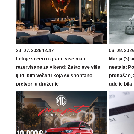
23. 07. 2026 12:47
06. 08. 202
Letnje večeri u gradu više nisu
Marija (3) 
rezervisane za vikend: Zašto sve više
nestala: Po
ljudi bira večeru koja se spontano
pronašao, 
pretvori u druženje
gde je bila