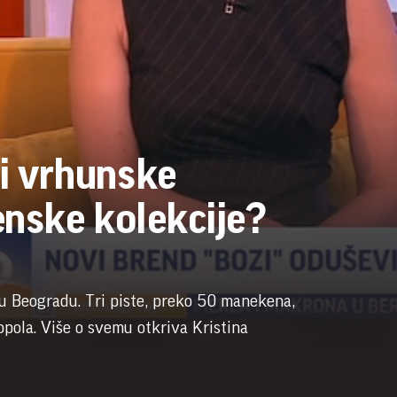
i vrhunske
enske kolekcije?
e u Beogradu. Tri piste, preko 50 manekena,
opola. Više o svemu otkriva Kristina