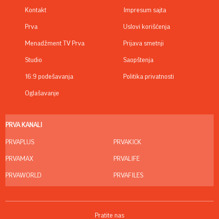
Kontakt
Impresum sajta
Prva
Uslovi korišćenja
Menadžment TV Prva
Prijava smetnji
Studio
Saopštenja
16:9 podešavanja
Politika privatnosti
Oglašavanje
PRVA KANALI
PRVAPLUS
PRVAKICK
PRVAMAX
PRVALIFE
PRVAWORLD
PRVAFILES
Pratite nas