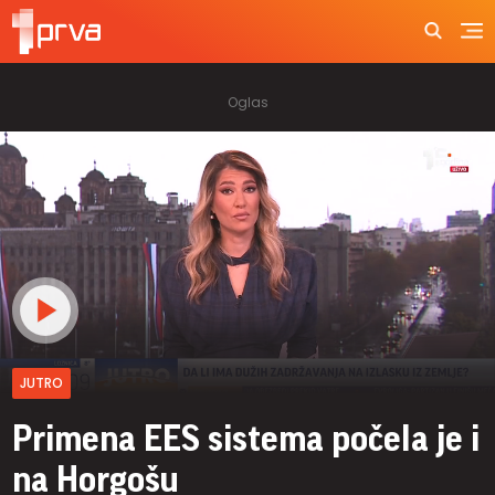
JUTRO
Primena EES sistema počela je i
na Horgošu