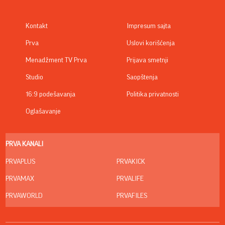
Kontakt
Impresum sajta
Prva
Uslovi korišćenja
Menadžment TV Prva
Prijava smetnji
Studio
Saopštenja
16:9 podešavanja
Politika privatnosti
Oglašavanje
PRVA KANALI
PRVAPLUS
PRVAKICK
PRVAMAX
PRVALIFE
PRVAWORLD
PRVAFILES