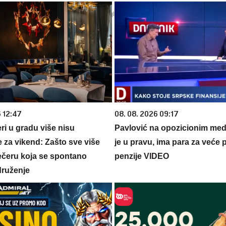
6 12:47
08. 08. 2026 09:17
ri u gradu više nisu
Pavlović na opozicionim medi
 za vikend: Zašto sve više
je u pravu, ima para za veće p
večeru koja se spontano
penzije VIDEO
druženje