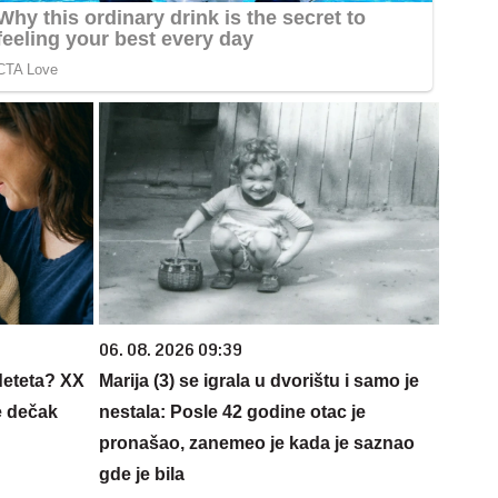
06. 08. 2026 09:39
deteta? XX
Marija (3) se igrala u dvorištu i samo je
e dečak
nestala: Posle 42 godine otac je
pronašao, zanemeo je kada je saznao
gde je bila