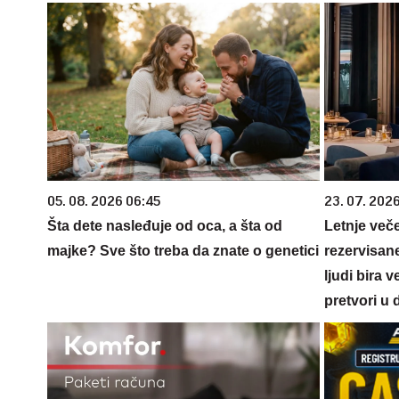
05. 08. 2026 06:45
23. 07. 202
Šta dete nasleđuje od oca, a šta od
Letnje veče
majke? Sve što treba da znate o genetici
rezervisane
ljudi bira 
pretvori u 