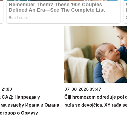
 21:00
07. 08. 2026 09:47
 САД: Напредак у
Čiji hromozom određuje pol 
ма између Ирана и Омана
rađa se devojčica, XY rađa s
договор о Ормузу