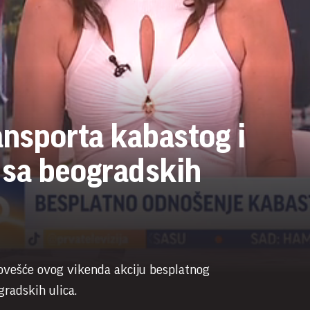
ansporta kabastog i
 sa beogradskih
ovešće ovog vikenda akciju besplatnog
radskih ulica.