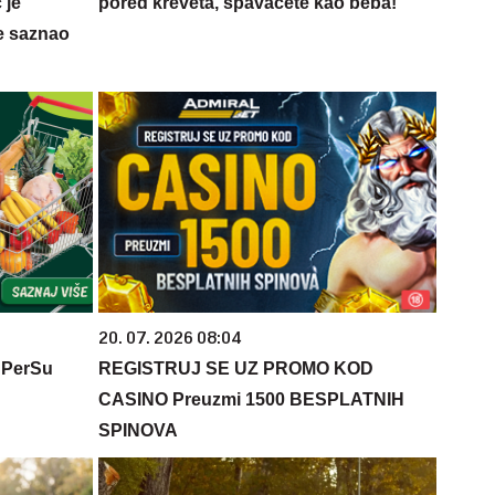
 je
pored kreveta, spavaćete kao beba!
e saznao
20. 07. 2026 08:04
 PerSu
REGISTRUJ SE UZ PROMO KOD
CASINO Preuzmi 1500 BESPLATNIH
SPINOVA